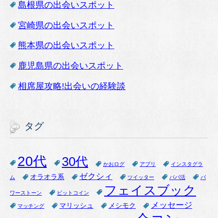
島根県の出会いスポット
宮崎県の出会いスポット
熊本県の出会いスポット
鹿児島県の出会いスポット
相席屋攻略!出会いの経験談
タグ
20代
30代
かおログ
アプリ
インスタグラ
ゼクシィ
オラオラ系
ム
ツイッター
パパ活
パ
フェイスブック
ワーストーン
ビットコイン
メッセージ
マリッシュ
メシモク
マッチング