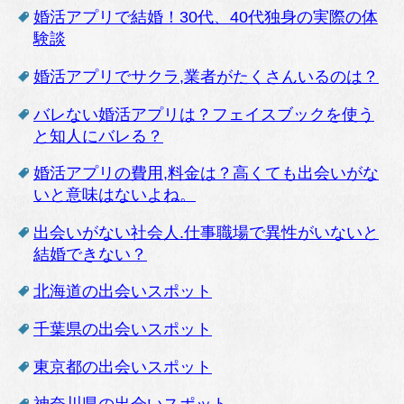
婚活アプリで結婚！30代、40代独身の実際の体
験談
婚活アプリでサクラ,業者がたくさんいるのは？
バレない婚活アプリは？フェイスブックを使う
と知人にバレる？
婚活アプリの費用,料金は？高くても出会いがな
いと意味はないよね。
出会いがない社会人.仕事職場で異性がいないと
結婚できない？
北海道の出会いスポット
千葉県の出会いスポット
東京都の出会いスポット