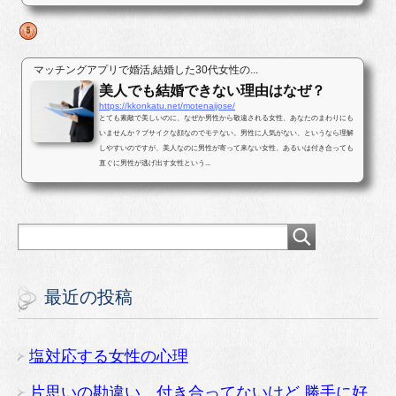
写真です。最後まで結末を読んで...
マッチングアプリで婚活,結婚した30代女性の...
美人でも結婚できない理由はなぜ？
https://kkonkatu.net/motenaijose/
とても素敵で美しいのに、なぜか男性から敬遠される女性、あなたのまわりにも
いませんか？ブサイクな顔なのでモテない。男性に人気がない、というなら理解
しやすいのですが、美人なのに男性が寄って来ない女性、あるいは付き合っても
直ぐに男性が逃げ出す女性という...
最近の投稿
塩対応する女性の心理
片思いの勘違い、付き合ってないけど,勝手に好