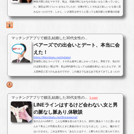
神奈川県に住むマキです。私は、32歳の時になかなか出会いもなく焦っていまし
た。彼氏は1年ぐらいいませんでしたが、仕事が忙しくそれほど欲しいとも強く思
わなかったのです。しかし、いざ彼氏を作ろうと思っても毎日家と仕事場の往復
ばかりで出会いがなかったのです...
マッチングアプリで婚活,結婚した30代女性の...
ペアーズでの出会いとデート、本当に会
えた！
https://kkonkatu.net/pdate/
茨城県に住むコージです。３０代も後半に差しかかってきた。男性です。気が付
けば彼女居ない暦は7年、私は30代後半になっても結婚出来ないおじさんです。対
人恐怖症と言うのもあるのですが、この歳までなあなあで生きてきてしまったの
で、そろそろ･･･と思いパートナ...
マッチングアプリで婚活,結婚した30代女性の...
1 user
LINEラインはするけど会わない,女と男
の脈なし脈あり,体験談
https://kkonkatu.net/lineawanai/
女の人からLINEで、こんな画像を送られてきたら、絶対に脈あり！だと思いませ
んか？私もこの写真を見たときに鼻血が出そうになりました。しかし、騙されて
はいけません。これは女性から「あなたとはナイ」と断られた日に送られてきた