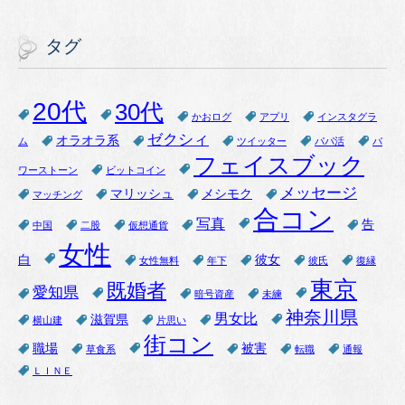
タグ
20代
30代
かおログ
アプリ
インスタグラ
ゼクシィ
オラオラ系
ム
ツイッター
パパ活
パ
フェイスブック
ワーストーン
ビットコイン
メッセージ
マリッシュ
メシモク
マッチング
合コン
写真
告
中国
二股
仮想通貨
女性
白
彼女
女性無料
年下
彼氏
復縁
東京
既婚者
愛知県
暗号資産
未練
神奈川県
男女比
滋賀県
横山建
片思い
街コン
職場
被害
草食系
転職
通報
ＬＩＮＥ