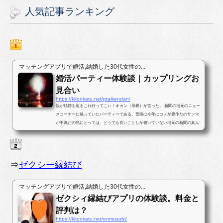
人気記事ランキング
マッチングアプリで婚活,結婚した30代女性の...
婚活パーティー体験談｜カップリングお
見合い
https://kkonkatu.net/ptaikendan/
親が結婚を迫るこれ行ってこい！オカン（母親）が言った。 新聞の地元のニュー
スコーナーに載っていたパーティーである。普段は今年はコメが豊作だのサンマ
が不漁だの私にとっては、どうでも良いことしか書いていない地元の新聞の真ん
中ほどのページに婚活パー...
⇒
ゼクシー縁結び
マッチングアプリで婚活,結婚した30代女性の...
ゼクシィ縁結びアプリの体験談。料金と
評判は？
https://kkonkatu.net/enmusubi/