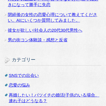
きになって勝手に失恋
閉経後の女性の恋愛心理について教えてくださ
い。AIにいくつか質問してみました。
彼女が欲しい!社会人の20代30代男性へ
男の街コン体験談・感想と反省
カテゴリー
SNSでの出会い
恋愛の悩み
再婚したい！バツイチの婚活|子供のいる場合、
連れ子はどうなる？