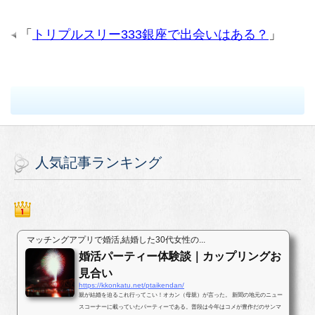
「
トリプルスリー333銀座で出会いはある？
」
人気記事ランキング
マッチングアプリで婚活,結婚した30代女性の...
婚活パーティー体験談｜カップリングお
見合い
https://kkonkatu.net/ptaikendan/
親が結婚を迫るこれ行ってこい！オカン（母親）が言った。 新聞の地元のニュー
スコーナーに載っていたパーティーである。普段は今年はコメが豊作だのサンマ