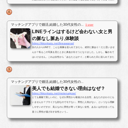
で、そろそろ･･･と思いパートナ...
マッチングアプリで婚活,結婚した30代女性の...
1 user
LINEラインはするけど会わない,女と男
の脈なし脈あり,体験談
https://kkonkatu.net/lineawanai/
女の人からLINEで、こんな画像を送られてきたら、絶対に脈あり！だと思いませ
んか？私もこの写真を見たときに鼻血が出そうになりました。しかし、騙されて
はいけません。これは女性から「あなたとはナイ」と断られた日に送られてきた
写真です。最後まで結末を読んで...
マッチングアプリで婚活,結婚した30代女性の...
美人でも結婚できない理由はなぜ？
https://kkonkatu.net/motenaijose/
とても素敵で美しいのに、なぜか男性から敬遠される女性、あなたのまわりにも
いませんか？ブサイクな顔なのでモテない。男性に人気がない、というなら理解
しやすいのですが、美人なのに男性が寄って来ない女性、あるいは付き合っても
直ぐに男性が逃げ出す女性という...