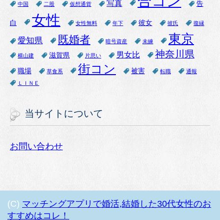
合コン
写真
告
中国
二股
仮想通貨
女性
白
彼女
女性無料
年下
彼氏
復縁
東京
既婚者
愛知県
暗号資産
未練
神奈川県
男女比
滋賀県
横山建
片思い
街コン
職場
被害
草食系
転職
通報
ＬＩＮＥ
当サイトについて
お問い合わせ
(C)
マッチングアプリで婚活,結婚した30代女性のお
すすめはコレ！