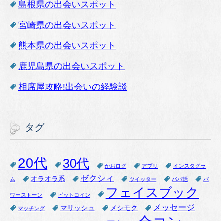
島根県の出会いスポット
宮崎県の出会いスポット
熊本県の出会いスポット
鹿児島県の出会いスポット
相席屋攻略!出会いの経験談
タグ
20代
30代
かおログ
アプリ
インスタグラ
ゼクシィ
オラオラ系
ム
ツイッター
パパ活
パ
フェイスブック
ワーストーン
ビットコイン
メッセージ
マリッシュ
メシモク
マッチング