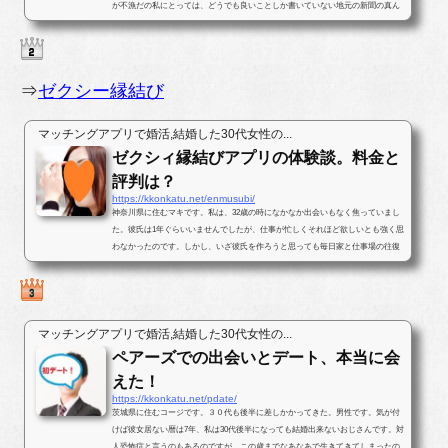
が不漁だの私にとっては、どうでも良いことしか書いていない地元の新聞の真ん
中ほどのページに婚活パー...
⇒
ゼクシー縁結び
マッチングアプリで婚活,結婚した30代女性の...
ゼクシィ縁結びアプリの体験談。料金と
評判は？
https://kkonkatu.net/enmusubi/
神奈川県に住むマキです。私は、32歳の時になかなか出会いもなく焦っていまし
た。彼氏は1年ぐらいいませんでしたが、仕事が忙しくそれほど欲しいとも強く思
わなかったのです。しかし、いざ彼氏を作ろうと思っても毎日家と仕事場の往復
ばかりで出会いがなかったのです...
マッチングアプリで婚活,結婚した30代女性の...
ペアーズでの出会いとデート、本当に会
えた！
https://kkonkatu.net/pdate/
茨城県に住むコージです。３０代も後半に差しかかってきた。男性です。気が付
けば彼女居ない暦は7年、私は30代後半になっても結婚出来ないおじさんです。対
人恐怖症と言うのもあるのですが、この歳までなあなあで生きてきてしまったの