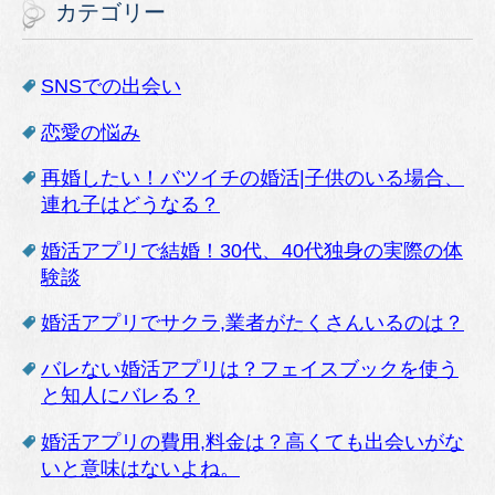
カテゴリー
SNSでの出会い
恋愛の悩み
再婚したい！バツイチの婚活|子供のいる場合、
連れ子はどうなる？
婚活アプリで結婚！30代、40代独身の実際の体
験談
婚活アプリでサクラ,業者がたくさんいるのは？
バレない婚活アプリは？フェイスブックを使う
と知人にバレる？
婚活アプリの費用,料金は？高くても出会いがな
いと意味はないよね。