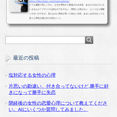
https://kkonkatu.net/motenaijose/
とても素敵で美しいのに、なぜか男性から敬遠される女性、あなたのまわりにも
いませんか？ブサイクな顔なのでモテない。男性に人気がない、というなら理解
しやすいのですが、美人なのに男性が寄って来ない女性、あるいは付き合っても
直ぐに男性が逃げ出す女性という...
最近の投稿
塩対応する女性の心理
片思いの勘違い、付き合ってないけど,勝手に好
きになって勝手に失恋
閉経後の女性の恋愛心理について教えてくださ
い。AIにいくつか質問してみました。