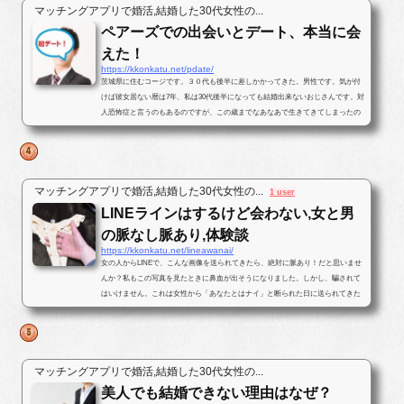
マッチングアプリで婚活,結婚した30代女性の...
ペアーズでの出会いとデート、本当に会
えた！
https://kkonkatu.net/pdate/
茨城県に住むコージです。３０代も後半に差しかかってきた。男性です。気が付
けば彼女居ない暦は7年、私は30代後半になっても結婚出来ないおじさんです。対
人恐怖症と言うのもあるのですが、この歳までなあなあで生きてきてしまったの
で、そろそろ･･･と思いパートナ...
マッチングアプリで婚活,結婚した30代女性の...
1 user
LINEラインはするけど会わない,女と男
の脈なし脈あり,体験談
https://kkonkatu.net/lineawanai/
女の人からLINEで、こんな画像を送られてきたら、絶対に脈あり！だと思いませ
んか？私もこの写真を見たときに鼻血が出そうになりました。しかし、騙されて
はいけません。これは女性から「あなたとはナイ」と断られた日に送られてきた
写真です。最後まで結末を読んで...
マッチングアプリで婚活,結婚した30代女性の...
美人でも結婚できない理由はなぜ？