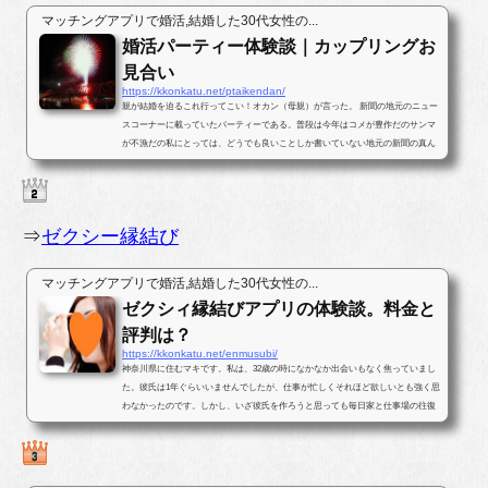
マッチングアプリで婚活,結婚した30代女性の...
婚活パーティー体験談｜カップリングお
見合い
https://kkonkatu.net/ptaikendan/
親が結婚を迫るこれ行ってこい！オカン（母親）が言った。 新聞の地元のニュー
スコーナーに載っていたパーティーである。普段は今年はコメが豊作だのサンマ
が不漁だの私にとっては、どうでも良いことしか書いていない地元の新聞の真ん
中ほどのページに婚活パー...
⇒
ゼクシー縁結び
マッチングアプリで婚活,結婚した30代女性の...
ゼクシィ縁結びアプリの体験談。料金と
評判は？
https://kkonkatu.net/enmusubi/
神奈川県に住むマキです。私は、32歳の時になかなか出会いもなく焦っていまし
た。彼氏は1年ぐらいいませんでしたが、仕事が忙しくそれほど欲しいとも強く思
わなかったのです。しかし、いざ彼氏を作ろうと思っても毎日家と仕事場の往復
ばかりで出会いがなかったのです...