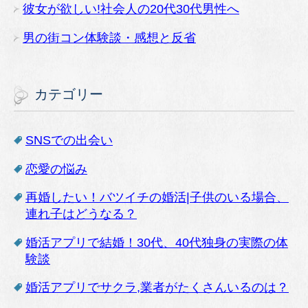
彼女が欲しい!社会人の20代30代男性へ
男の街コン体験談・感想と反省
カテゴリー
SNSでの出会い
恋愛の悩み
再婚したい！バツイチの婚活|子供のいる場合、
連れ子はどうなる？
婚活アプリで結婚！30代、40代独身の実際の体
験談
婚活アプリでサクラ,業者がたくさんいるのは？