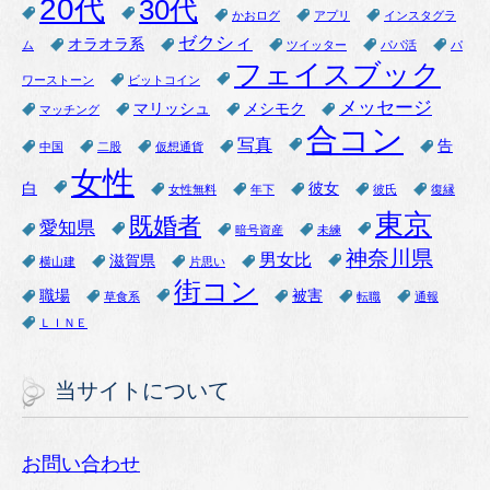
20代
30代
かおログ
アプリ
インスタグラ
ゼクシィ
オラオラ系
ム
ツイッター
パパ活
パ
フェイスブック
ワーストーン
ビットコイン
メッセージ
マリッシュ
メシモク
マッチング
合コン
写真
告
中国
二股
仮想通貨
女性
白
彼女
女性無料
年下
彼氏
復縁
東京
既婚者
愛知県
暗号資産
未練
神奈川県
男女比
滋賀県
横山建
片思い
街コン
職場
被害
草食系
転職
通報
ＬＩＮＥ
当サイトについて
お問い合わせ