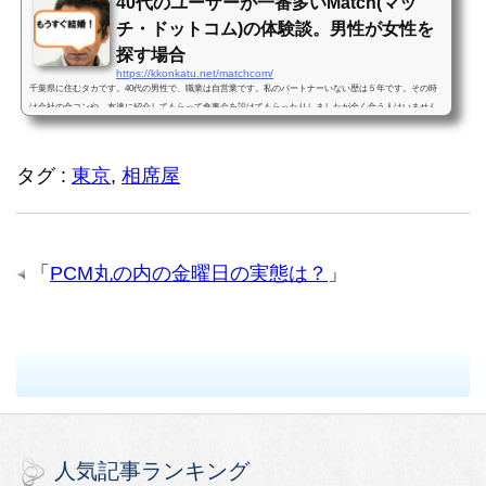
40代のユーザーが一番多いMatch(マッ
チ・ドットコム)の体験談。男性が女性を
探す場合
https://kkonkatu.net/matchcom/
千葉県に住むタカです。40代の男性で、職業は自営業です。私のパートナーいない歴は５年です。その時
は会社の合コンや、友達に紹介してもらって食事会を設けてもらったりしましたが全く合う人はいません
でした。何をやっても出会う事すら出来なくて,もう出会う事すら...
タグ :
東京
,
相席屋
「
PCM丸の内の金曜日の実態は？
」
人気記事ランキング