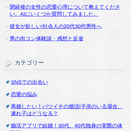
閉経後の女性の恋愛心理について教えてくださ
い。AIにいくつか質問してみました。
彼女が欲しい!社会人の20代30代男性へ
男の街コン体験談・感想と反省
カテゴリー
SNSでの出会い
恋愛の悩み
再婚したい！バツイチの婚活|子供のいる場合、
連れ子はどうなる？
婚活アプリで結婚！30代、40代独身の実際の体