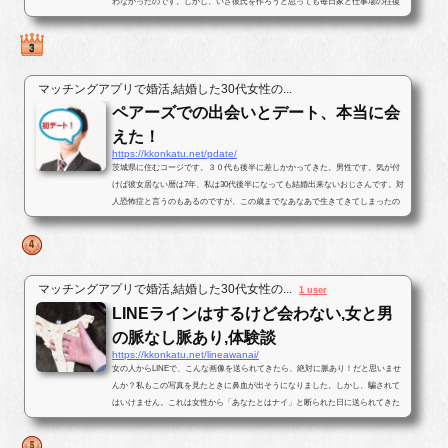
わなかったのです。しかし、いざ彼氏を作ろうと思っても毎日家と仕事場の往復
ばかりで出会いがなかったのです...
マッチングアプリで婚活,結婚した30代女性の...
ペアーズでの出会いとデート、本当に会
えた！
https://kkonkatu.net/pdate/
茨城県に住むコージです。３０代も後半に差しかかってきた。男性です。気が付
けば彼女居ない暦は7年、私は30代後半になっても結婚出来ないおじさんです。対
人恐怖症と言うのもあるのですが、この歳までなあなあで生きてきてしまったの
で、そろそろ･･･と思いパートナ...
マッチングアプリで婚活,結婚した30代女性の...
1 user
LINEラインはするけど会わない,女と男
の脈なし脈あり,体験談
https://kkonkatu.net/lineawanai/
女の人からLINEで、こんな画像を送られてきたら、絶対に脈あり！だと思いませ
んか？私もこの写真を見たときに鼻血が出そうになりました。しかし、騙されて
はいけません。これは女性から「あなたとはナイ」と断られた日に送られてきた
写真です。最後まで結末を読んで...