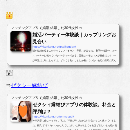
マッチングアプリで婚活,結婚した30代女性の...
婚活パーティー体験談｜カップリングお
見合い
https://kkonkatu.net/ptaikendan/
親が結婚を迫るこれ行ってこい！オカン（母親）が言った。 新聞の地元のニュー
スコーナーに載っていたパーティーである。普段は今年はコメが豊作だのサンマ
が不漁だの私にとっては、どうでも良いことしか書いていない地元の新聞の真ん
中ほどのページに婚活パー...
⇒
ゼクシー縁結び
マッチングアプリで婚活,結婚した30代女性の...
ゼクシィ縁結びアプリの体験談。料金と
評判は？
https://kkonkatu.net/enmusubi/
神奈川県に住むマキです。私は、32歳の時になかなか出会いもなく焦っていまし
た。彼氏は1年ぐらいいませんでしたが、仕事が忙しくそれほど欲しいとも強く思