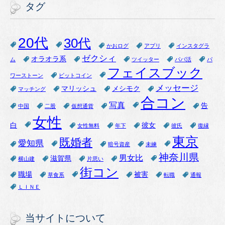
タグ
20代
30代
かおログ
アプリ
インスタグラ
ゼクシィ
オラオラ系
ム
ツイッター
パパ活
パ
フェイスブック
ワーストーン
ビットコイン
メッセージ
マリッシュ
メシモク
マッチング
合コン
写真
告
中国
二股
仮想通貨
女性
白
彼女
女性無料
年下
彼氏
復縁
東京
既婚者
愛知県
暗号資産
未練
神奈川県
男女比
滋賀県
横山建
片思い
街コン
職場
被害
草食系
転職
通報
ＬＩＮＥ
当サイトについて