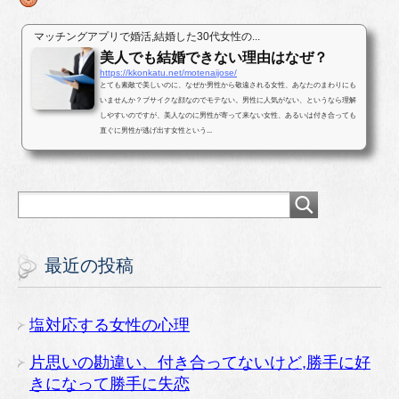
マッチングアプリで婚活,結婚した30代女性の...
美人でも結婚できない理由はなぜ？
https://kkonkatu.net/motenaijose/
とても素敵で美しいのに、なぜか男性から敬遠される女性、あなたのまわりにも
いませんか？ブサイクな顔なのでモテない。男性に人気がない、というなら理解
しやすいのですが、美人なのに男性が寄って来ない女性、あるいは付き合っても
直ぐに男性が逃げ出す女性という...
最近の投稿
塩対応する女性の心理
片思いの勘違い、付き合ってないけど,勝手に好
きになって勝手に失恋