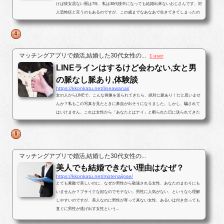
けば彼女居ない暦は7年、私は30代後半になっても結婚出来ないおじさんです。対
人恐怖症と言うのもあるのですが、この歳までなあなあで生きてきてしまったの
で、そろそろ･･･と思いパートナ...
マッチングアプリで婚活,結婚した30代女性の...
1 user
LINEラインはするけど会わない,女と男
の脈なし脈あり,体験談
https://kkonkatu.net/lineawanai/
女の人からLINEで、こんな画像を送られてきたら、絶対に脈あり！だと思いませ
んか？私もこの写真を見たときに鼻血が出そうになりました。しかし、騙されて
はいけません。これは女性から「あなたとはナイ」と断られた日に送られてきた
写真です。最後まで結末を読んで...
マッチングアプリで婚活,結婚した30代女性の...
美人でも結婚できない理由はなぜ？
https://kkonkatu.net/motenaijose/
とても素敵で美しいのに、なぜか男性から敬遠される女性、あなたのまわりにも
いませんか？ブサイクな顔なのでモテない。男性に人気がない、というなら理解
しやすいのですが、美人なのに男性が寄って来ない女性、あるいは付き合っても
直ぐに男性が逃げ出す女性という...