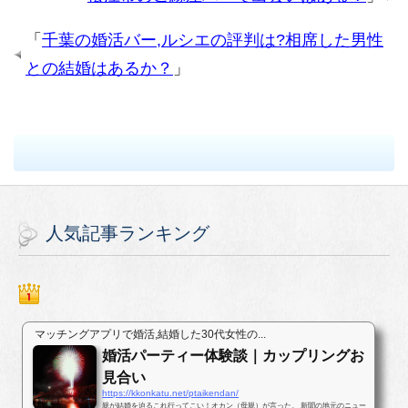
「
千葉の婚活バー,ルシエの評判は?相席した男性
との結婚はあるか？
」
人気記事ランキング
マッチングアプリで婚活,結婚した30代女性の...
婚活パーティー体験談｜カップリングお
見合い
https://kkonkatu.net/ptaikendan/
親が結婚を迫るこれ行ってこい！オカン（母親）が言った。 新聞の地元のニュー