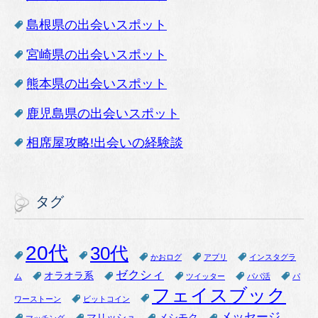
島根県の出会いスポット
宮崎県の出会いスポット
熊本県の出会いスポット
鹿児島県の出会いスポット
相席屋攻略!出会いの経験談
タグ
20代
30代
かおログ
アプリ
インスタグラ
ゼクシィ
オラオラ系
ム
ツイッター
パパ活
パ
フェイスブック
ワーストーン
ビットコイン
メッセージ
マリッシュ
メシモク
マッチング