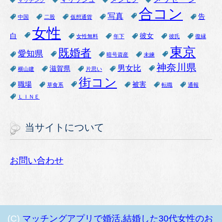
合コン
写真
告
中国
二股
仮想通貨
女性
白
彼女
女性無料
年下
彼氏
復縁
東京
既婚者
愛知県
暗号資産
未練
神奈川県
男女比
滋賀県
横山建
片思い
街コン
職場
被害
草食系
転職
通報
ＬＩＮＥ
当サイトについて
お問い合わせ
(C)
マッチングアプリで婚活,結婚した30代女性のお