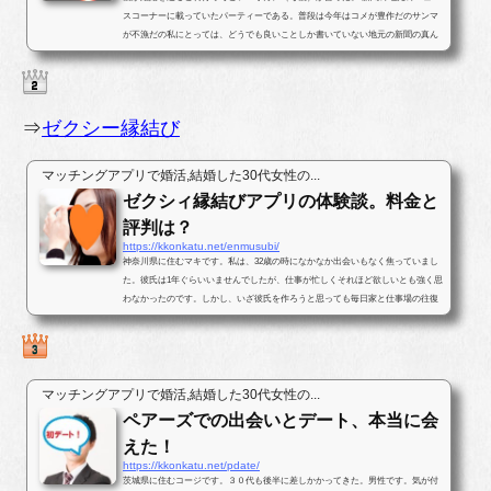
スコーナーに載っていたパーティーである。普段は今年はコメが豊作だのサンマ
が不漁だの私にとっては、どうでも良いことしか書いていない地元の新聞の真ん
中ほどのページに婚活パー...
⇒
ゼクシー縁結び
マッチングアプリで婚活,結婚した30代女性の...
ゼクシィ縁結びアプリの体験談。料金と
評判は？
https://kkonkatu.net/enmusubi/
神奈川県に住むマキです。私は、32歳の時になかなか出会いもなく焦っていまし
た。彼氏は1年ぐらいいませんでしたが、仕事が忙しくそれほど欲しいとも強く思
わなかったのです。しかし、いざ彼氏を作ろうと思っても毎日家と仕事場の往復
ばかりで出会いがなかったのです...
マッチングアプリで婚活,結婚した30代女性の...
ペアーズでの出会いとデート、本当に会
えた！
https://kkonkatu.net/pdate/
茨城県に住むコージです。３０代も後半に差しかかってきた。男性です。気が付