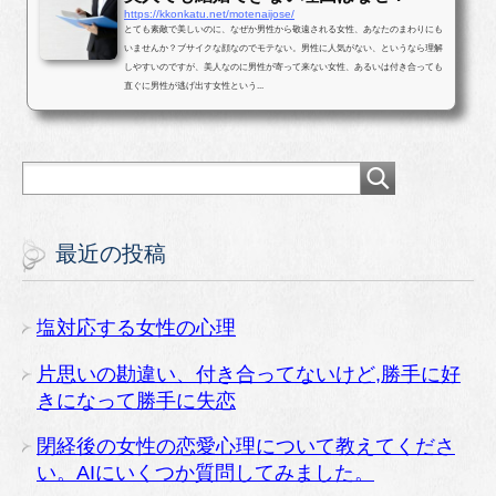
https://kkonkatu.net/motenaijose/
とても素敵で美しいのに、なぜか男性から敬遠される女性、あなたのまわりにも
いませんか？ブサイクな顔なのでモテない。男性に人気がない、というなら理解
しやすいのですが、美人なのに男性が寄って来ない女性、あるいは付き合っても
直ぐに男性が逃げ出す女性という...
最近の投稿
塩対応する女性の心理
片思いの勘違い、付き合ってないけど,勝手に好
きになって勝手に失恋
閉経後の女性の恋愛心理について教えてくださ
い。AIにいくつか質問してみました。