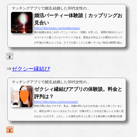
マッチングアプリで婚活,結婚した30代女性の...
婚活パーティー体験談｜カップリングお
見合い
https://kkonkatu.net/ptaikendan/
親が結婚を迫るこれ行ってこい！オカン（母親）が言った。 新聞の地元のニュー
スコーナーに載っていたパーティーである。普段は今年はコメが豊作だのサンマ
が不漁だの私にとっては、どうでも良いことしか書いていない地元の新聞の真ん
中ほどのページに婚活パー...
⇒
ゼクシー縁結び
マッチングアプリで婚活,結婚した30代女性の...
ゼクシィ縁結びアプリの体験談。料金と
評判は？
https://kkonkatu.net/enmusubi/
神奈川県に住むマキです。私は、32歳の時になかなか出会いもなく焦っていまし
た。彼氏は1年ぐらいいませんでしたが、仕事が忙しくそれほど欲しいとも強く思
わなかったのです。しかし、いざ彼氏を作ろうと思っても毎日家と仕事場の往復
ばかりで出会いがなかったのです...