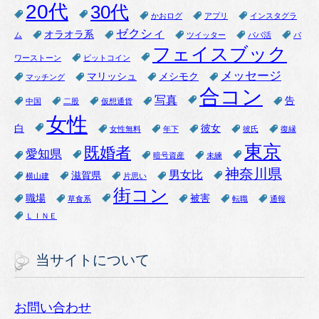
20代
30代
かおログ
アプリ
インスタグラ
ゼクシィ
オラオラ系
ム
ツイッター
パパ活
パ
フェイスブック
ワーストーン
ビットコイン
メッセージ
マリッシュ
メシモク
マッチング
合コン
写真
告
中国
二股
仮想通貨
女性
白
彼女
女性無料
年下
彼氏
復縁
東京
既婚者
愛知県
暗号資産
未練
神奈川県
男女比
滋賀県
横山建
片思い
街コン
職場
被害
草食系
転職
通報
ＬＩＮＥ
当サイトについて
お問い合わせ