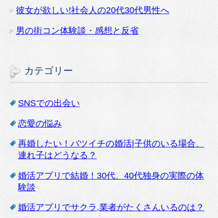
彼女が欲しい!社会人の20代30代男性へ
男の街コン体験談・感想と反省
カテゴリー
SNSでの出会い
恋愛の悩み
再婚したい！バツイチの婚活|子供のいる場合、
連れ子はどうなる？
婚活アプリで結婚！30代、40代独身の実際の体
験談
婚活アプリでサクラ,業者がたくさんいるのは？