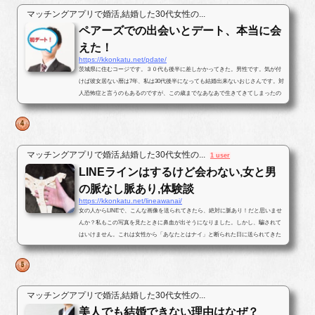
マッチングアプリで婚活,結婚した30代女性の...
ペアーズでの出会いとデート、本当に会
えた！
https://kkonkatu.net/pdate/
茨城県に住むコージです。３０代も後半に差しかかってきた。男性です。気が付
けば彼女居ない暦は7年、私は30代後半になっても結婚出来ないおじさんです。対
人恐怖症と言うのもあるのですが、この歳までなあなあで生きてきてしまったの
で、そろそろ･･･と思いパートナ...
マッチングアプリで婚活,結婚した30代女性の...
1 user
LINEラインはするけど会わない,女と男
の脈なし脈あり,体験談
https://kkonkatu.net/lineawanai/
女の人からLINEで、こんな画像を送られてきたら、絶対に脈あり！だと思いませ
んか？私もこの写真を見たときに鼻血が出そうになりました。しかし、騙されて
はいけません。これは女性から「あなたとはナイ」と断られた日に送られてきた
写真です。最後まで結末を読んで...
マッチングアプリで婚活,結婚した30代女性の...
美人でも結婚できない理由はなぜ？