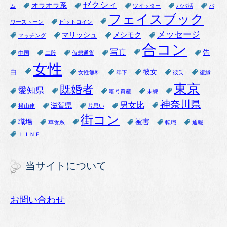
ゼクシィ
オラオラ系
ム
ツイッター
パパ活
パ
フェイスブック
ワーストーン
ビットコイン
メッセージ
マリッシュ
メシモク
マッチング
合コン
写真
告
中国
二股
仮想通貨
女性
白
彼女
女性無料
年下
彼氏
復縁
東京
既婚者
愛知県
暗号資産
未練
神奈川県
男女比
滋賀県
横山建
片思い
街コン
職場
被害
草食系
転職
通報
ＬＩＮＥ
当サイトについて
お問い合わせ