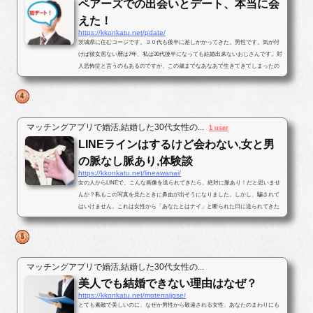
ペアーズでの出会いとデート、本当に会
えた！
https://kkonkatu.net/pdate/
茨城県に住むコージです。３０代も後半に差しかかってきた。男性です。気が付
けば彼女居ない暦は7年、私は30代後半になっても結婚出来ないおじさんです。対
人恐怖症と言うのもあるのですが、この歳までなあなあで生きてきてしまったの
で、そろそろ･･･と思いパートナ...
マッチングアプリで婚活,結婚した30代女性の...
1 user
LINEラインはするけど会わない,女と男
の脈なし脈あり,体験談
https://kkonkatu.net/lineawanai/
女の人からLINEで、こんな画像を送られてきたら、絶対に脈あり！だと思いませ
んか？私もこの写真を見たときに鼻血が出そうになりました。しかし、騙されて
はいけません。これは女性から「あなたとはナイ」と断られた日に送られてきた
写真です。最後まで結末を読んで...
マッチングアプリで婚活,結婚した30代女性の...
美人でも結婚できない理由はなぜ？
https://kkonkatu.net/motenaijose/
とても素敵で美しいのに、なぜか男性から敬遠される女性、あなたのまわりにも