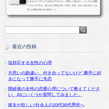
いませんか？ブサイクな顔なのでモテない。男性に人気がない、というなら理解
しやすいのですが、美人なのに男性が寄って来ない女性、あるいは付き合っても
直ぐに男性が逃げ出す女性という...
最近の投稿
塩対応する女性の心理
片思いの勘違い、付き合ってないけど,勝手に好
きになって勝手に失恋
閉経後の女性の恋愛心理について教えてくださ
い。AIにいくつか質問してみました。
彼女が欲しい!社会人の20代30代男性へ