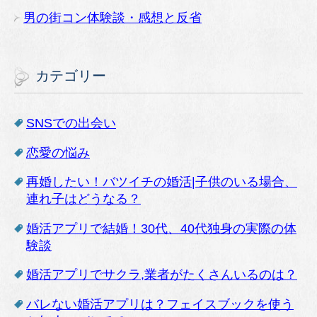
男の街コン体験談・感想と反省
カテゴリー
SNSでの出会い
恋愛の悩み
再婚したい！バツイチの婚活|子供のいる場合、
連れ子はどうなる？
婚活アプリで結婚！30代、40代独身の実際の体
験談
婚活アプリでサクラ,業者がたくさんいるのは？
バレない婚活アプリは？フェイスブックを使う