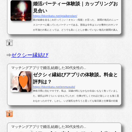
婚活パーティー体験談｜カップリングお
見合い
https://kkonkatu.net/ptaikendan/
親が結婚を迫るこれ行ってこい！オカン（母親）が言った。 新聞の地元のニュー
スコーナーに載っていたパーティーである。普段は今年はコメが豊作だのサンマ
が不漁だの私にとっては、どうでも良いことしか書いていない地元の新聞の真ん
中ほどのページに婚活パー...
⇒
ゼクシー縁結び
マッチングアプリで婚活,結婚した30代女性の...
ゼクシィ縁結びアプリの体験談。料金と
評判は？
https://kkonkatu.net/enmusubi/
神奈川県に住むマキです。私は、32歳の時になかなか出会いもなく焦っていまし
た。彼氏は1年ぐらいいませんでしたが、仕事が忙しくそれほど欲しいとも強く思
わなかったのです。しかし、いざ彼氏を作ろうと思っても毎日家と仕事場の往復
ばかりで出会いがなかったのです...
マッチングアプリで婚活,結婚した30代女性の...