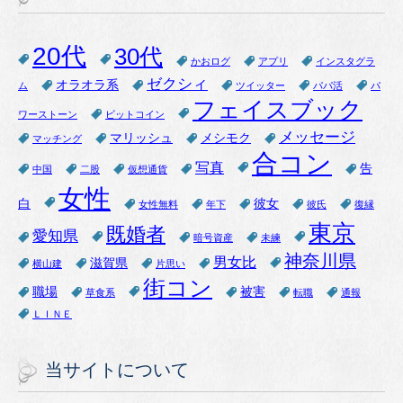
20代
30代
かおログ
アプリ
インスタグラ
ゼクシィ
オラオラ系
ム
ツイッター
パパ活
パ
フェイスブック
ワーストーン
ビットコイン
メッセージ
マリッシュ
メシモク
マッチング
合コン
写真
告
中国
二股
仮想通貨
女性
白
彼女
女性無料
年下
彼氏
復縁
東京
既婚者
愛知県
暗号資産
未練
神奈川県
男女比
滋賀県
横山建
片思い
街コン
職場
被害
草食系
転職
通報
ＬＩＮＥ
当サイトについて