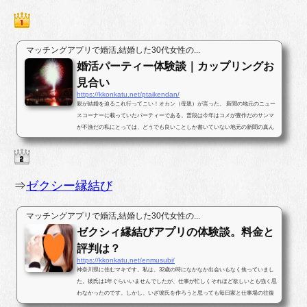
マッチングアプリで婚活,結婚した30代女性の...
婚活パーティー体験談｜カップリングお
見合い
https://kkonkatu.net/ptaikendan/
親が結婚を迫るこれ行ってこい！オカン（母親）が言った。 新聞の地元のニュー
スコーナーに載っていたパーティーである。普段は今年はコメが豊作だのサンマ
が不漁だの私にとっては、どうでも良いことしか書いていない地元の新聞の真ん
中ほどのページに婚活パー...
⇒
ゼクシー縁結び
マッチングアプリで婚活,結婚した30代女性の...
ゼクシィ縁結びアプリの体験談。料金と
評判は？
https://kkonkatu.net/enmusubi/
神奈川県に住むマキです。私は、32歳の時になかなか出会いもなく焦っていまし
た。彼氏は1年ぐらいいませんでしたが、仕事が忙しくそれほど欲しいとも強く思
わなかったのです。しかし、いざ彼氏を作ろうと思っても毎日家と仕事場の往復
ばかりで出会いがなかったのです...