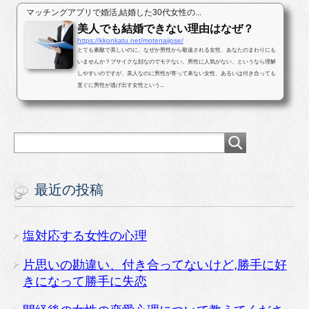
マッチングアプリで婚活,結婚した30代女性の...
美人でも結婚できない理由はなぜ？
https://kkonkatu.net/motenaijose/
とても素敵で美しいのに、なぜか男性から敬遠される女性、あなたのまわりにも
いませんか？ブサイクな顔なのでモテない。男性に人気がない、というなら理解
しやすいのですが、美人なのに男性が寄って来ない女性、あるいは付き合っても
直ぐに男性が逃げ出す女性という...
最近の投稿
塩対応する女性の心理
片思いの勘違い、付き合ってないけど,勝手に好
きになって勝手に失恋