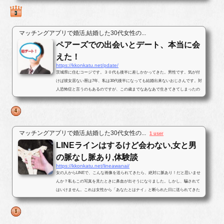
マッチングアプリで婚活,結婚した30代女性の...
ペアーズでの出会いとデート、本当に会
えた！
https://kkonkatu.net/pdate/
茨城県に住むコージです。３０代も後半に差しかかってきた。男性です。気が付
けば彼女居ない暦は7年、私は30代後半になっても結婚出来ないおじさんです。対
人恐怖症と言うのもあるのですが、この歳までなあなあで生きてきてしまったの
で、そろそろ･･･と思いパートナ...
マッチングアプリで婚活,結婚した30代女性の...
1 user
LINEラインはするけど会わない,女と男
の脈なし脈あり,体験談
https://kkonkatu.net/lineawanai/
女の人からLINEで、こんな画像を送られてきたら、絶対に脈あり！だと思いませ
んか？私もこの写真を見たときに鼻血が出そうになりました。しかし、騙されて
はいけません。これは女性から「あなたとはナイ」と断られた日に送られてきた
写真です。最後まで結末を読んで...