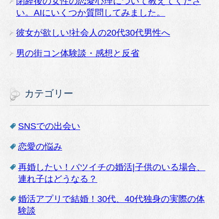
閉経後の女性の恋愛心理について教えてくださ
い。AIにいくつか質問してみました。
彼女が欲しい!社会人の20代30代男性へ
男の街コン体験談・感想と反省
カテゴリー
SNSでの出会い
恋愛の悩み
再婚したい！バツイチの婚活|子供のいる場合、
連れ子はどうなる？
婚活アプリで結婚！30代、40代独身の実際の体
験談