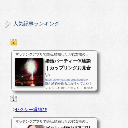
人気記事ランキング
マッチングアプリで婚活,結婚した30代女性の...
婚活パーティー体験談
｜カップリングお見合
い
https://kkonkatu.net/ptaikendan/
親が結婚を迫るこれ行ってこい！
オカン（母親）が言った。 新聞の
地元のニュースコーナーに載って
いたパーティーである。普段は今
年はコメが豊作だのサンマが不漁
だの私にとっては、どうでも良い
⇒
ゼクシー縁結び
ことしか書いていない地元の新聞
の真ん中ほどのページに婚活パー...
マッチングアプリで婚活,結婚した30代女性の...