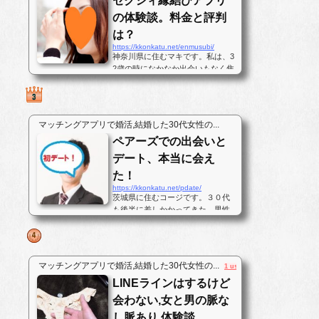
ゼクシィ縁結びアプリ
の体験談。料金と評判
は？
https://kkonkatu.net/enmusubi/
神奈川県に住むマキです。私は、3
2歳の時になかなか出会いもなく焦
っていました。彼氏は1年ぐらいい
ませんでしたが、仕事が忙しくそ
れほど欲しいとも強く思わなかっ
たのです。しかし、いざ彼氏を作
マッチングアプリで婚活,結婚した30代女性の...
ろうと思っても毎日家と仕事場の
ペアーズでの出会いと
往復ばかりで出会いがなかったの
です...
デート、本当に会え
た！
https://kkonkatu.net/pdate/
茨城県に住むコージです。３０代
も後半に差しかかってきた。男性
です。気が付けば彼女居ない暦は7
年、私は30代後半になっても結婚
出来ないおじさんです。対人恐怖
症と言うのもあるのですが、この
マッチングアプリで婚活,結婚した30代女性の...
1 user
歳までなあなあで生きてきてしま
LINEラインはするけど
ったので、そろそろ･･･と思いパー
トナ...
会わない,女と男の脈な
し脈あり,体験談