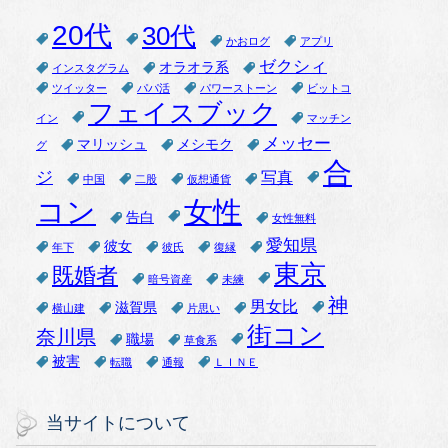
20代
30代
かおログ
アプリ
ゼクシィ
オラオラ系
インスタグラム
ツイッター
パパ活
パワーストーン
ビットコ
フェイスブック
イン
マッチン
メッセー
マリッシュ
メシモク
グ
合
ジ
写真
中国
二股
仮想通貨
女性
コン
告白
女性無料
愛知県
彼女
年下
彼氏
復縁
東京
既婚者
暗号資産
未練
神
男女比
滋賀県
横山建
片思い
街コン
奈川県
職場
草食系
被害
転職
通報
ＬＩＮＥ
当サイトについて