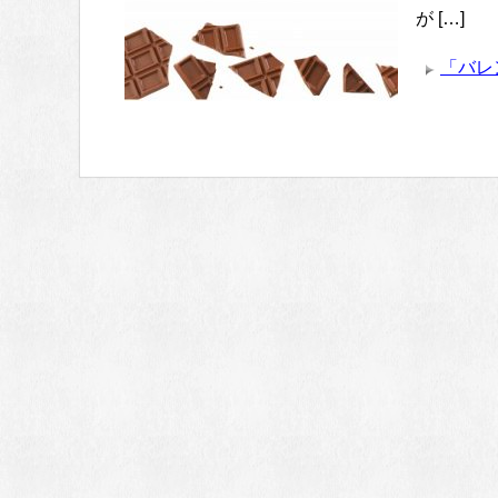
が […]
「バレ