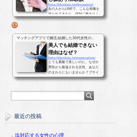
https://kkonkatu.net/lineawanai/
女の人からLINEで、こんな画像を
送られてきたら、絶対に脈あり！
だと思いませんか？私もこの写真
を見たときに鼻血が出そうになり
ました。しかし、騙されてはいけ
ません。これは女性から「あなた
マッチングアプリで婚活,結婚した30代女性の...
とはナイ」と断られた日に送られ
美人でも結婚できない
てきた写真です。最後まで結末を
読んで...
理由はなぜ？
https://kkonkatu.net/motenaijose/
とても素敵で美しいのに、なぜか
男性から敬遠される女性、あなた
のまわりにもいませんか？ブサイ
クな顔なのでモテない。男性に人
気がない、というなら理解しやす
いのですが、美人なのに男性が寄
って来ない女性、あるいは付き合
っても直ぐに男性が逃げ出す女性
という...
最近の投稿
塩対応する女性の心理