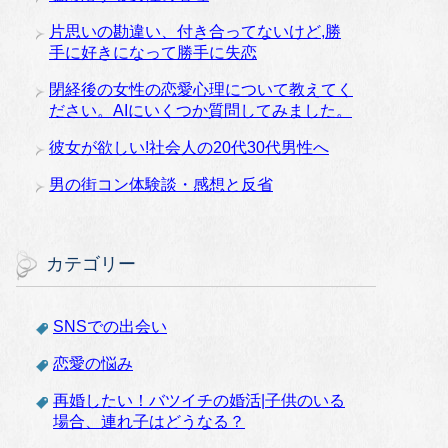
片思いの勘違い、付き合ってないけど,勝
手に好きになって勝手に失恋
閉経後の女性の恋愛心理について教えてく
ださい。AIにいくつか質問してみました。
彼女が欲しい!社会人の20代30代男性へ
男の街コン体験談・感想と反省
カテゴリー
SNSでの出会い
恋愛の悩み
再婚したい！バツイチの婚活|子供のいる
場合、連れ子はどうなる？