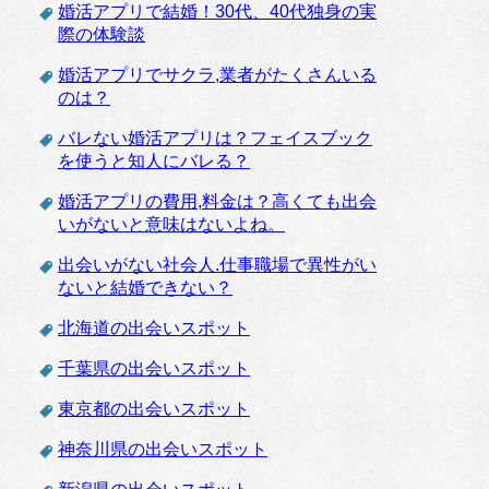
婚活アプリで結婚！30代、40代独身の実
際の体験談
婚活アプリでサクラ,業者がたくさんいる
のは？
バレない婚活アプリは？フェイスブック
を使うと知人にバレる？
婚活アプリの費用,料金は？高くても出会
いがないと意味はないよね。
出会いがない社会人.仕事職場で異性がい
ないと結婚できない？
北海道の出会いスポット
千葉県の出会いスポット
東京都の出会いスポット
神奈川県の出会いスポット