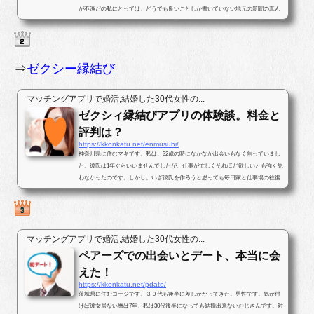
が不漁だの私にとっては、どうでも良いことしか書いていない地元の新聞の真ん
中ほどのページに婚活パー...
⇒
ゼクシー縁結び
マッチングアプリで婚活,結婚した30代女性の...
ゼクシィ縁結びアプリの体験談。料金と
評判は？
https://kkonkatu.net/enmusubi/
神奈川県に住むマキです。私は、32歳の時になかなか出会いもなく焦っていまし
た。彼氏は1年ぐらいいませんでしたが、仕事が忙しくそれほど欲しいとも強く思
わなかったのです。しかし、いざ彼氏を作ろうと思っても毎日家と仕事場の往復
ばかりで出会いがなかったのです...
マッチングアプリで婚活,結婚した30代女性の...
ペアーズでの出会いとデート、本当に会
えた！
https://kkonkatu.net/pdate/
茨城県に住むコージです。３０代も後半に差しかかってきた。男性です。気が付
けば彼女居ない暦は7年、私は30代後半になっても結婚出来ないおじさんです。対