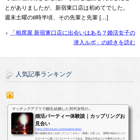
とがありましたが、新宿東口店は初めてでした。
週末土曜の8時半頃、その先輩と先輩 […]
「相席屋 新宿東口店に出会いはある？婚活女子の
潜入ルポ」の続きを読む
人気記事ランキング
マッチングアプリで婚活,結婚した30代女性の...
婚活パーティー体験談｜カップリングお
見合い
https://kkonkatu.net/ptaikendan/
親が結婚を迫るこれ行ってこい！オカン（母親）が言った。 新聞の地元のニュー
スコーナーに載っていたパーティーである。普段は今年はコメが豊作だのサンマ