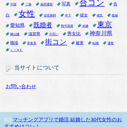
合コン
写真
告
中国
二股
仮想通貨
女性
白
彼女
女性無料
年下
彼氏
復縁
東京
既婚者
愛知県
暗号資産
未練
神奈川県
男女比
滋賀県
横山建
片思い
街コン
職場
被害
草食系
転職
通報
ＬＩＮＥ
当サイトについて
お問い合わせ
(C)
マッチングアプリで婚活,結婚した30代女性のお
すすめはコレ！