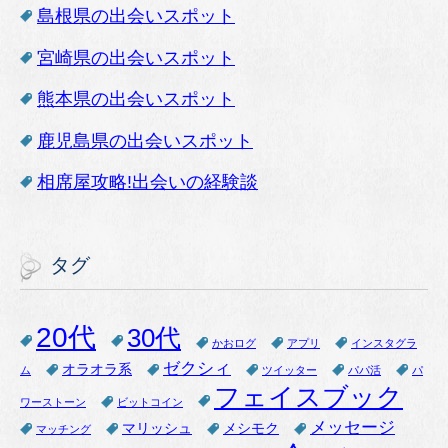
島根県の出会いスポット
宮崎県の出会いスポット
熊本県の出会いスポット
鹿児島県の出会いスポット
相席屋攻略!出会いの経験談
タグ
20代
30代
かおログ
アプリ
インスタグラ
ゼクシィ
オラオラ系
ム
ツイッター
パパ活
パ
フェイスブック
ワーストーン
ビットコイン
メッセージ
マリッシュ
メシモク
マッチング