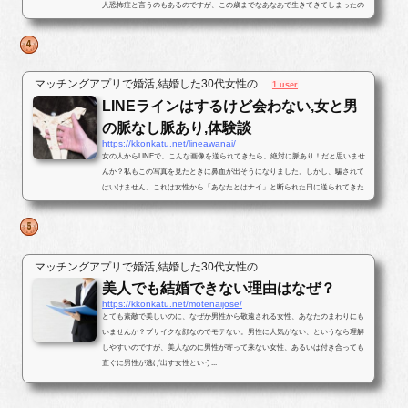
人恐怖症と言うのもあるのですが、この歳までなあなあで生きてきてしまったの
で、そろそろ･･･と思いパートナ...
マッチングアプリで婚活,結婚した30代女性の...
1 user
LINEラインはするけど会わない,女と男
の脈なし脈あり,体験談
https://kkonkatu.net/lineawanai/
女の人からLINEで、こんな画像を送られてきたら、絶対に脈あり！だと思いませ
んか？私もこの写真を見たときに鼻血が出そうになりました。しかし、騙されて
はいけません。これは女性から「あなたとはナイ」と断られた日に送られてきた
写真です。最後まで結末を読んで...
マッチングアプリで婚活,結婚した30代女性の...
美人でも結婚できない理由はなぜ？
https://kkonkatu.net/motenaijose/
とても素敵で美しいのに、なぜか男性から敬遠される女性、あなたのまわりにも
いませんか？ブサイクな顔なのでモテない。男性に人気がない、というなら理解
しやすいのですが、美人なのに男性が寄って来ない女性、あるいは付き合っても
直ぐに男性が逃げ出す女性という...