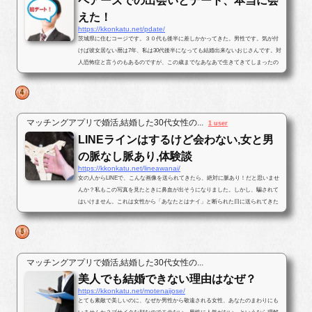
ペアーズでの出会いとデート、本当に会
えた！
https://kkonkatu.net/pdate/
茨城県に住むコージです。３０代も後半に差しかかってきた。男性です。気が付
けば彼女居ない暦は7年、私は30代後半になっても結婚出来ないおじさんです。対
人恐怖症と言うのもあるのですが、この歳までなあなあで生きてきてしまったの
で、そろそろ･･･と思いパートナ...
マッチングアプリで婚活,結婚した30代女性の...
1 user
LINEラインはするけど会わない,女と男
の脈なし脈あり,体験談
https://kkonkatu.net/lineawanai/
女の人からLINEで、こんな画像を送られてきたら、絶対に脈あり！だと思いませ
んか？私もこの写真を見たときに鼻血が出そうになりました。しかし、騙されて
はいけません。これは女性から「あなたとはナイ」と断られた日に送られてきた
写真です。最後まで結末を読んで...
マッチングアプリで婚活,結婚した30代女性の...
美人でも結婚できない理由はなぜ？
https://kkonkatu.net/motenaijose/
とても素敵で美しいのに、なぜか男性から敬遠される女性、あなたのまわりにも