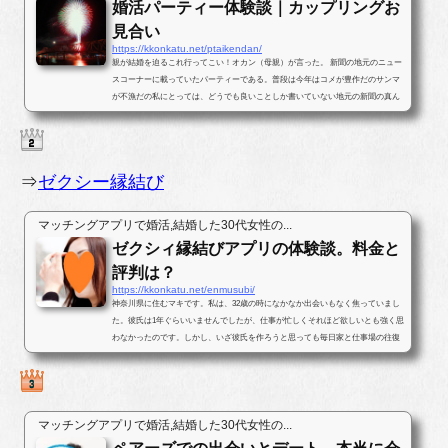
婚活パーティー体験談｜カップリングお
見合い
https://kkonkatu.net/ptaikendan/
親が結婚を迫るこれ行ってこい！オカン（母親）が言った。 新聞の地元のニュー
スコーナーに載っていたパーティーである。普段は今年はコメが豊作だのサンマ
が不漁だの私にとっては、どうでも良いことしか書いていない地元の新聞の真ん
中ほどのページに婚活パー...
⇒
ゼクシー縁結び
マッチングアプリで婚活,結婚した30代女性の...
ゼクシィ縁結びアプリの体験談。料金と
評判は？
https://kkonkatu.net/enmusubi/
神奈川県に住むマキです。私は、32歳の時になかなか出会いもなく焦っていまし
た。彼氏は1年ぐらいいませんでしたが、仕事が忙しくそれほど欲しいとも強く思
わなかったのです。しかし、いざ彼氏を作ろうと思っても毎日家と仕事場の往復
ばかりで出会いがなかったのです...
マッチングアプリで婚活,結婚した30代女性の...