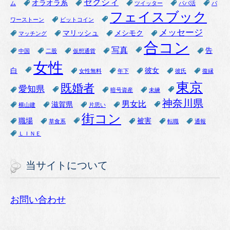
ゼクシィ
オラオラ系
ム
ツイッター
パパ活
パ
フェイスブック
ワーストーン
ビットコイン
メッセージ
マリッシュ
メシモク
マッチング
合コン
写真
告
中国
二股
仮想通貨
女性
白
彼女
女性無料
年下
彼氏
復縁
東京
既婚者
愛知県
暗号資産
未練
神奈川県
男女比
滋賀県
横山建
片思い
街コン
職場
被害
草食系
転職
通報
ＬＩＮＥ
当サイトについて
お問い合わせ