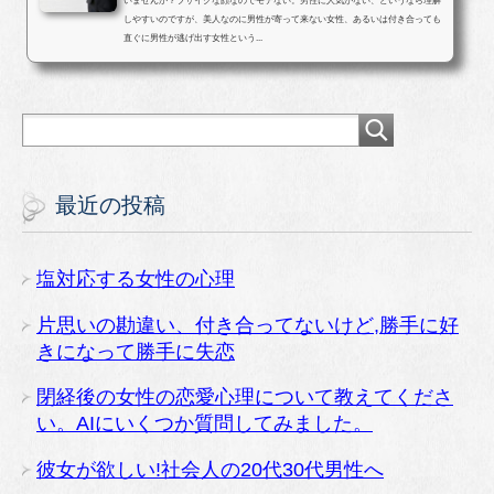
いませんか？ブサイクな顔なのでモテない。男性に人気がない、というなら理解
しやすいのですが、美人なのに男性が寄って来ない女性、あるいは付き合っても
直ぐに男性が逃げ出す女性という...
最近の投稿
塩対応する女性の心理
片思いの勘違い、付き合ってないけど,勝手に好
きになって勝手に失恋
閉経後の女性の恋愛心理について教えてくださ
い。AIにいくつか質問してみました。
彼女が欲しい!社会人の20代30代男性へ