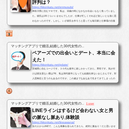
評判は？
https://kkonkatu.net/enmusubi/
神奈川県に住むマキです。私は、32歳の時になかなか出会いもなく焦っていまし
た。彼氏は1年ぐらいいませんでしたが、仕事が忙しくそれほど欲しいとも強く思
わなかったのです。しかし、いざ彼氏を作ろうと思っても毎日家と仕事場の往復
ばかりで出会いがなかったのです...
マッチングアプリで婚活,結婚した30代女性の...
ペアーズでの出会いとデート、本当に会
えた！
https://kkonkatu.net/pdate/
茨城県に住むコージです。３０代も後半に差しかかってきた。男性です。気が付
けば彼女居ない暦は7年、私は30代後半になっても結婚出来ないおじさんです。対
人恐怖症と言うのもあるのですが、この歳までなあなあで生きてきてしまったの
で、そろそろ･･･と思いパートナ...
マッチングアプリで婚活,結婚した30代女性の...
1 user
LINEラインはするけど会わない,女と男
の脈なし脈あり,体験談
https://kkonkatu.net/lineawanai/
女の人からLINEで、こんな画像を送られてきたら、絶対に脈あり！だと思いませ