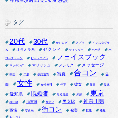
相席屋攻略!出会いの経験談
タグ
20代
30代
かおログ
アプリ
インスタグラ
ゼクシィ
オラオラ系
ム
ツイッター
パパ活
パ
フェイスブック
ワーストーン
ビットコイン
メッセージ
マリッシュ
メシモク
マッチング
合コン
写真
告
中国
二股
仮想通貨
女性
白
彼女
女性無料
年下
彼氏
復縁
東京
既婚者
愛知県
暗号資産
未練
神奈川県
男女比
滋賀県
横山建
片思い
街コン
職場
被害
草食系
転職
通報
ＬＩＮＥ