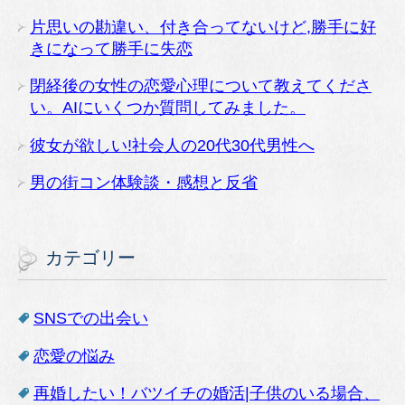
片思いの勘違い、付き合ってないけど,勝手に好
きになって勝手に失恋
閉経後の女性の恋愛心理について教えてくださ
い。AIにいくつか質問してみました。
彼女が欲しい!社会人の20代30代男性へ
男の街コン体験談・感想と反省
カテゴリー
SNSでの出会い
恋愛の悩み
再婚したい！バツイチの婚活|子供のいる場合、