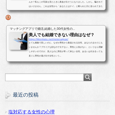
んか？私もこの写真を見たときに鼻血が出そうになりました。しかし、騙されて
はいけません。これは女性から「あなたとはナイ」と断られた日に送られてきた
写真です。最後まで結末を読んで...
マッチングアプリで婚活,結婚した30代女性の...
美人でも結婚できない理由はなぜ？
https://kkonkatu.net/motenaijose/
とても素敵で美しいのに、なぜか男性から敬遠される女性、あなたのまわりにも
いませんか？ブサイクな顔なのでモテない。男性に人気がない、というなら理解
しやすいのですが、美人なのに男性が寄って来ない女性、あるいは付き合っても
直ぐに男性が逃げ出す女性という...
最近の投稿
塩対応する女性の心理