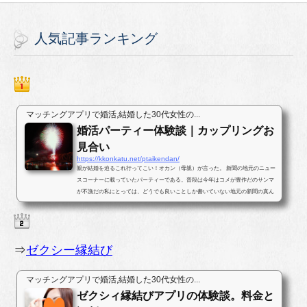
人気記事ランキング
マッチングアプリで婚活,結婚した30代女性の...
婚活パーティー体験談｜カップリングお
見合い
https://kkonkatu.net/ptaikendan/
親が結婚を迫るこれ行ってこい！オカン（母親）が言った。 新聞の地元のニュー
スコーナーに載っていたパーティーである。普段は今年はコメが豊作だのサンマ
が不漁だの私にとっては、どうでも良いことしか書いていない地元の新聞の真ん
中ほどのページに婚活パー...
⇒
ゼクシー縁結び
マッチングアプリで婚活,結婚した30代女性の...
ゼクシィ縁結びアプリの体験談。料金と