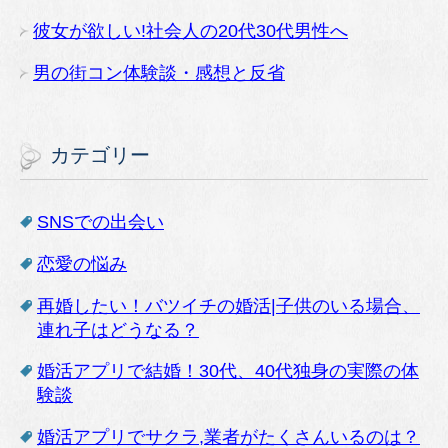
彼女が欲しい!社会人の20代30代男性へ
男の街コン体験談・感想と反省
カテゴリー
SNSでの出会い
恋愛の悩み
再婚したい！バツイチの婚活|子供のいる場合、
連れ子はどうなる？
婚活アプリで結婚！30代、40代独身の実際の体
験談
婚活アプリでサクラ,業者がたくさんいるのは？