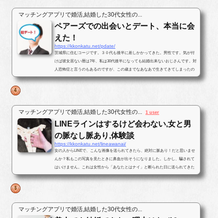
マッチングアプリで婚活,結婚した30代女性の...
ペアーズでの出会いとデート、本当に会
えた！
https://kkonkatu.net/pdate/
茨城県に住むコージです。３０代も後半に差しかかってきた。男性です。気が付
けば彼女居ない暦は7年、私は30代後半になっても結婚出来ないおじさんです。対
人恐怖症と言うのもあるのですが、この歳までなあなあで生きてきてしまったの
で、そろそろ･･･と思いパートナ...
マッチングアプリで婚活,結婚した30代女性の...
1 user
LINEラインはするけど会わない,女と男
の脈なし脈あり,体験談
https://kkonkatu.net/lineawanai/
女の人からLINEで、こんな画像を送られてきたら、絶対に脈あり！だと思いませ
んか？私もこの写真を見たときに鼻血が出そうになりました。しかし、騙されて
はいけません。これは女性から「あなたとはナイ」と断られた日に送られてきた
写真です。最後まで結末を読んで...
マッチングアプリで婚活,結婚した30代女性の...