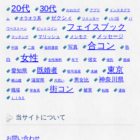
20代
30代
かおログ
アプリ
インスタグラ
ゼクシィ
オラオラ系
ム
ツイッター
パパ活
パ
フェイスブック
ワーストーン
ビットコイン
メッセージ
マリッシュ
メシモク
マッチング
合コン
写真
告
中国
二股
仮想通貨
女性
白
彼女
女性無料
年下
彼氏
復縁
東京
既婚者
愛知県
暗号資産
未練
神奈川県
男女比
滋賀県
横山建
片思い
街コン
職場
被害
草食系
転職
通報
ＬＩＮＥ
当サイトについて
お問い合わせ