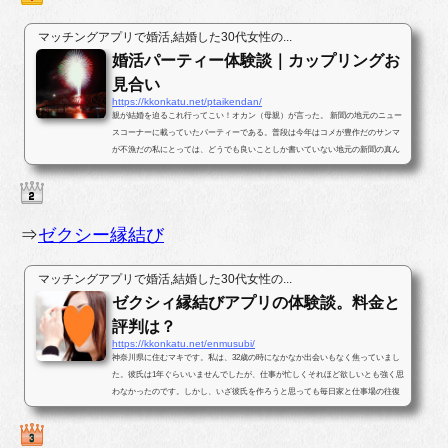
マッチングアプリで婚活,結婚した30代女性の...
婚活パーティー体験談｜カップリングお
見合い
https://kkonkatu.net/ptaikendan/
親が結婚を迫るこれ行ってこい！オカン（母親）が言った。 新聞の地元のニュー
スコーナーに載っていたパーティーである。普段は今年はコメが豊作だのサンマ
が不漁だの私にとっては、どうでも良いことしか書いていない地元の新聞の真ん
中ほどのページに婚活パー...
⇒
ゼクシー縁結び
マッチングアプリで婚活,結婚した30代女性の...
ゼクシィ縁結びアプリの体験談。料金と
評判は？
https://kkonkatu.net/enmusubi/
神奈川県に住むマキです。私は、32歳の時になかなか出会いもなく焦っていまし
た。彼氏は1年ぐらいいませんでしたが、仕事が忙しくそれほど欲しいとも強く思
わなかったのです。しかし、いざ彼氏を作ろうと思っても毎日家と仕事場の往復
ばかりで出会いがなかったのです...