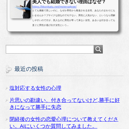
美人でも結婚できない理由はなぜ？
https://kkonkatu.net/motenaijose/
とても素敵で美しいのに、なぜか男性から敬遠される女性、あなたのまわりにも
いませんか？ブサイクな顔なのでモテない。男性に人気がない、というなら理解
しやすいのですが、美人なのに男性が寄って来ない女性、あるいは付き合っても
直ぐに男性が逃げ出す女性という...
最近の投稿
塩対応する女性の心理
片思いの勘違い、付き合ってないけど,勝手に好
きになって勝手に失恋
閉経後の女性の恋愛心理について教えてくださ
い。AIにいくつか質問してみました。