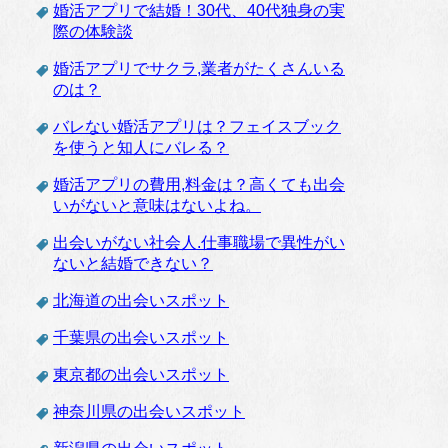
婚活アプリで結婚！30代、40代独身の実
際の体験談
婚活アプリでサクラ,業者がたくさんいる
のは？
バレない婚活アプリは？フェイスブック
を使うと知人にバレる？
婚活アプリの費用,料金は？高くても出会
いがないと意味はないよね。
出会いがない社会人.仕事職場で異性がい
ないと結婚できない？
北海道の出会いスポット
千葉県の出会いスポット
東京都の出会いスポット
神奈川県の出会いスポット