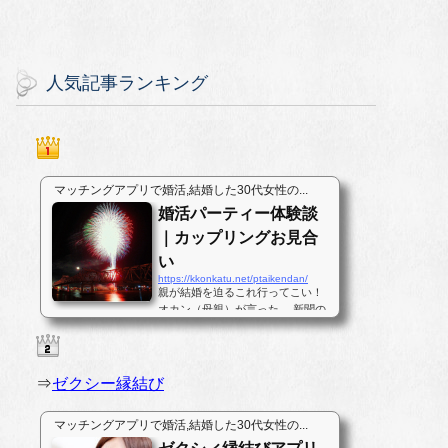
人気記事ランキング
マッチングアプリで婚活,結婚した30代女性の...
婚活パーティー体験談
｜カップリングお見合
い
https://kkonkatu.net/ptaikendan/
親が結婚を迫るこれ行ってこい！
オカン（母親）が言った。 新聞の
地元のニュースコーナーに載って
いたパーティーである。普段は今
年はコメが豊作だのサンマが不漁
だの私にとっては、どうでも良い
⇒
ゼクシー縁結び
ことしか書いていない地元の新聞
の真ん中ほどのページに婚活パー...
マッチングアプリで婚活,結婚した30代女性の...