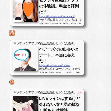
ゼクシィ縁結びアプリ
の体験談。料金と評判
は？
https://kkonkatu.net/enmusubi/
神奈川県に住むマキです。私は、3
2歳の時になかなか出会いもなく焦
っていました。彼氏は1年ぐらいい
ませんでしたが、仕事が忙しくそ
れほど欲しいとも強く思わなかっ
たのです。しかし、いざ彼氏を作
マッチングアプリで婚活,結婚した30代女性の...
ろうと思っても毎日家と仕事場の
ペアーズでの出会いと
往復ばかりで出会いがなかったの
です...
デート、本当に会え
た！
https://kkonkatu.net/pdate/
茨城県に住むコージです。３０代
も後半に差しかかってきた。男性
です。気が付けば彼女居ない暦は7
年、私は30代後半になっても結婚
出来ないおじさんです。対人恐怖
症と言うのもあるのですが、この
マッチングアプリで婚活,結婚した30代女性の...
1 user
歳までなあなあで生きてきてしま
LINEラインはするけど
ったので、そろそろ･･･と思いパー
トナ...
会わない,女と男の脈な
し脈あり,体験談