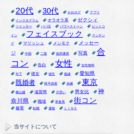
20代
30代
かおログ
アプリ
ゼクシィ
オラオラ系
インスタグラム
ツイッター
パパ活
パワーストーン
ビットコ
フェイスブック
イン
マッチン
メッセー
マリッシュ
メシモク
グ
合
ジ
写真
中国
二股
仮想通貨
女性
コン
告白
女性無料
愛知県
彼女
年下
彼氏
復縁
東京
既婚者
暗号資産
未練
神
男女比
滋賀県
横山建
片思い
街コン
奈川県
職場
草食系
被害
転職
通報
ＬＩＮＥ
当サイトについて