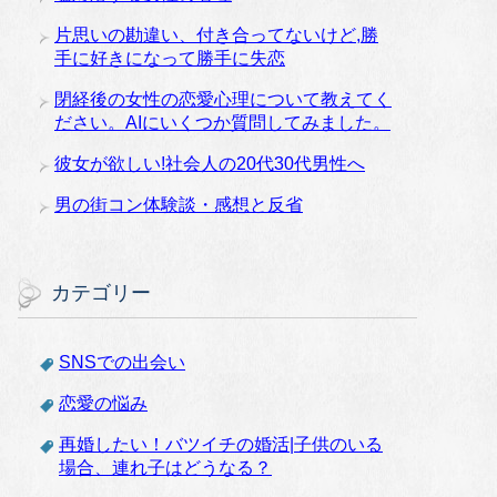
片思いの勘違い、付き合ってないけど,勝
手に好きになって勝手に失恋
閉経後の女性の恋愛心理について教えてく
ださい。AIにいくつか質問してみました。
彼女が欲しい!社会人の20代30代男性へ
男の街コン体験談・感想と反省
カテゴリー
SNSでの出会い
恋愛の悩み
再婚したい！バツイチの婚活|子供のいる
場合、連れ子はどうなる？