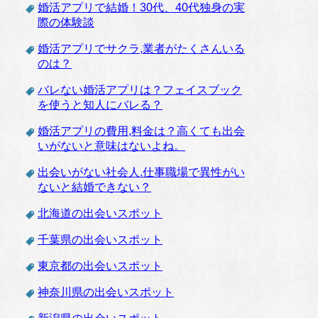
婚活アプリで結婚！30代、40代独身の実
際の体験談
婚活アプリでサクラ,業者がたくさんいる
のは？
バレない婚活アプリは？フェイスブック
を使うと知人にバレる？
婚活アプリの費用,料金は？高くても出会
いがないと意味はないよね。
出会いがない社会人.仕事職場で異性がい
ないと結婚できない？
北海道の出会いスポット
千葉県の出会いスポット
東京都の出会いスポット
神奈川県の出会いスポット