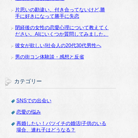
片思いの勘違い、付き合ってないけど,勝
手に好きになって勝手に失恋
閉経後の女性の恋愛心理について教えてく
ださい。AIにいくつか質問してみました。
彼女が欲しい!社会人の20代30代男性へ
男の街コン体験談・感想と反省
カテゴリー
SNSでの出会い
恋愛の悩み
再婚したい！バツイチの婚活|子供のいる
場合、連れ子はどうなる？