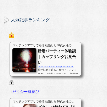
人気記事ランキング
マッチングアプリで婚活,結婚した30代女性の...
婚活パーティー体験談
｜カップリングお見合
い
https://kkonkatu.net/ptaikendan/
親が結婚を迫るこれ行ってこい！
オカン（母親）が言った。 新聞の
地元のニュースコーナーに載って
いたパーティーである。普段は今
年はコメが豊作だのサンマが不漁
だの私にとっては、どうでも良い
⇒
ゼクシー縁結び
ことしか書いていない地元の新聞
の真ん中ほどのページに婚活パー...
マッチングアプリで婚活,結婚した30代女性の...