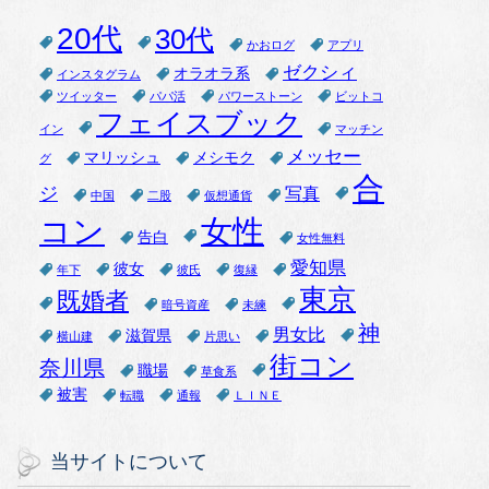
20代
30代
かおログ
アプリ
ゼクシィ
オラオラ系
インスタグラム
ツイッター
パパ活
パワーストーン
ビットコ
フェイスブック
イン
マッチン
メッセー
マリッシュ
メシモク
グ
合
ジ
写真
中国
二股
仮想通貨
女性
コン
告白
女性無料
愛知県
彼女
年下
彼氏
復縁
東京
既婚者
暗号資産
未練
神
男女比
滋賀県
横山建
片思い
街コン
奈川県
職場
草食系
被害
転職
通報
ＬＩＮＥ
当サイトについて