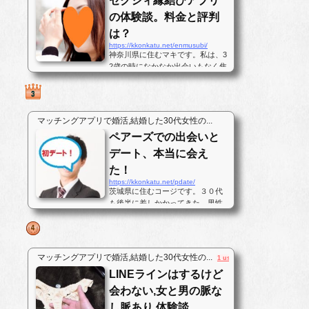
ゼクシィ縁結びアプリ
の体験談。料金と評判
は？
https://kkonkatu.net/enmusubi/
神奈川県に住むマキです。私は、3
2歳の時になかなか出会いもなく焦
っていました。彼氏は1年ぐらいい
ませんでしたが、仕事が忙しくそ
れほど欲しいとも強く思わなかっ
たのです。しかし、いざ彼氏を作
マッチングアプリで婚活,結婚した30代女性の...
ろうと思っても毎日家と仕事場の
ペアーズでの出会いと
往復ばかりで出会いがなかったの
です...
デート、本当に会え
た！
https://kkonkatu.net/pdate/
茨城県に住むコージです。３０代
も後半に差しかかってきた。男性
です。気が付けば彼女居ない暦は7
年、私は30代後半になっても結婚
出来ないおじさんです。対人恐怖
症と言うのもあるのですが、この
マッチングアプリで婚活,結婚した30代女性の...
1 user
歳までなあなあで生きてきてしま
LINEラインはするけど
ったので、そろそろ･･･と思いパー
トナ...
会わない,女と男の脈な
し脈あり,体験談