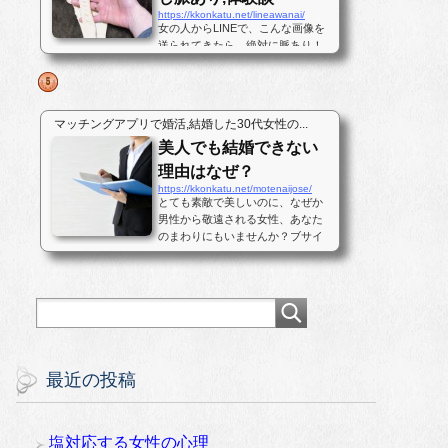
https://kkonkatu.net/lineawanai/
女の人からLINEで、こんな画像を
送られてきたら、絶対に脈あり！
だと思いませんか？私もこの写真
を見たときに鼻血が出そうになり
ました。しかし、騙されてはいけ
ません。これは女性から「あなた
マッチングアプリで婚活,結婚した30代女性の...
とはナイ」と断られた日に送られ
美人でも結婚できない
てきた写真です。最後まで結末を
読んで...
理由はなぜ？
https://kkonkatu.net/motenaijose/
とても素敵で美しいのに、なぜか
男性から敬遠される女性、あなた
のまわりにもいませんか？ブサイ
クな顔なのでモテない。男性に人
気がない、というなら理解しやす
いのですが、美人なのに男性が寄
って来ない女性、あるいは付き合
っても直ぐに男性が逃げ出す女性
という...
最近の投稿
塩対応する女性の心理