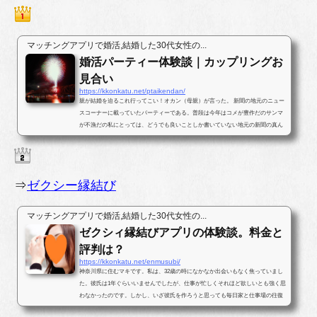
マッチングアプリで婚活,結婚した30代女性の...
婚活パーティー体験談｜カップリングお
見合い
https://kkonkatu.net/ptaikendan/
親が結婚を迫るこれ行ってこい！オカン（母親）が言った。 新聞の地元のニュー
スコーナーに載っていたパーティーである。普段は今年はコメが豊作だのサンマ
が不漁だの私にとっては、どうでも良いことしか書いていない地元の新聞の真ん
中ほどのページに婚活パー...
⇒
ゼクシー縁結び
マッチングアプリで婚活,結婚した30代女性の...
ゼクシィ縁結びアプリの体験談。料金と
評判は？
https://kkonkatu.net/enmusubi/
神奈川県に住むマキです。私は、32歳の時になかなか出会いもなく焦っていまし
た。彼氏は1年ぐらいいませんでしたが、仕事が忙しくそれほど欲しいとも強く思
わなかったのです。しかし、いざ彼氏を作ろうと思っても毎日家と仕事場の往復
ばかりで出会いがなかったのです...