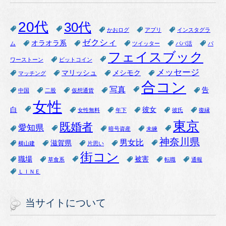
20代
30代
かおログ
アプリ
インスタグラ
ゼクシィ
オラオラ系
ム
ツイッター
パパ活
パ
フェイスブック
ワーストーン
ビットコイン
メッセージ
マリッシュ
メシモク
マッチング
合コン
写真
告
中国
二股
仮想通貨
女性
白
彼女
女性無料
年下
彼氏
復縁
東京
既婚者
愛知県
暗号資産
未練
神奈川県
男女比
滋賀県
横山建
片思い
街コン
職場
被害
草食系
転職
通報
ＬＩＮＥ
当サイトについて