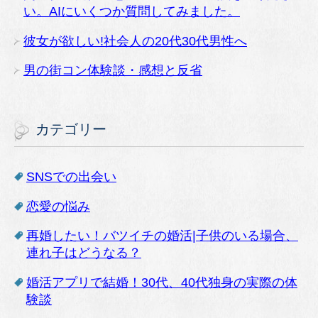
い。AIにいくつか質問してみました。
彼女が欲しい!社会人の20代30代男性へ
男の街コン体験談・感想と反省
カテゴリー
SNSでの出会い
恋愛の悩み
再婚したい！バツイチの婚活|子供のいる場合、
連れ子はどうなる？
婚活アプリで結婚！30代、40代独身の実際の体
験談