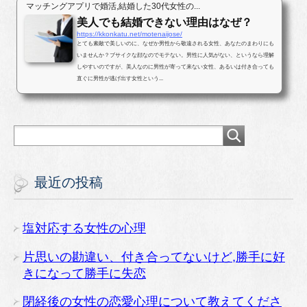
マッチングアプリで婚活,結婚した30代女性の...
美人でも結婚できない理由はなぜ？
https://kkonkatu.net/motenaijose/
とても素敵で美しいのに、なぜか男性から敬遠される女性、あなたのまわりにも
いませんか？ブサイクな顔なのでモテない。男性に人気がない、というなら理解
しやすいのですが、美人なのに男性が寄って来ない女性、あるいは付き合っても
直ぐに男性が逃げ出す女性という...
最近の投稿
塩対応する女性の心理
片思いの勘違い、付き合ってないけど,勝手に好
きになって勝手に失恋
閉経後の女性の恋愛心理について教えてくださ