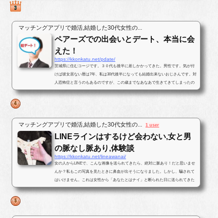
マッチングアプリで婚活,結婚した30代女性の...
ペアーズでの出会いとデート、本当に会
えた！
https://kkonkatu.net/pdate/
茨城県に住むコージです。３０代も後半に差しかかってきた。男性です。気が付
けば彼女居ない暦は7年、私は30代後半になっても結婚出来ないおじさんです。対
人恐怖症と言うのもあるのですが、この歳までなあなあで生きてきてしまったの
で、そろそろ･･･と思いパートナ...
マッチングアプリで婚活,結婚した30代女性の...
1 user
LINEラインはするけど会わない,女と男
の脈なし脈あり,体験談
https://kkonkatu.net/lineawanai/
女の人からLINEで、こんな画像を送られてきたら、絶対に脈あり！だと思いませ
んか？私もこの写真を見たときに鼻血が出そうになりました。しかし、騙されて
はいけません。これは女性から「あなたとはナイ」と断られた日に送られてきた
写真です。最後まで結末を読んで...