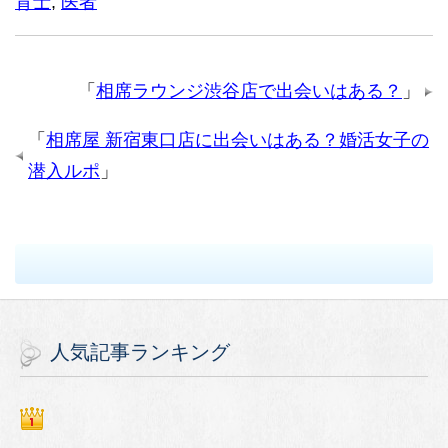
育士
,
医者
「
相席ラウンジ渋谷店で出会いはある？
」
「
相席屋 新宿東口店に出会いはある？婚活女子の
潜入ルポ
」
人気記事ランキング