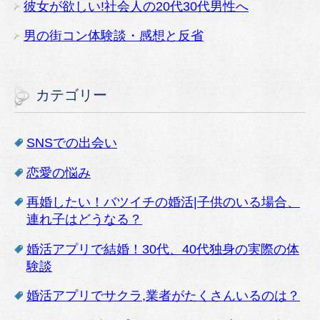
彼女が欲しい!社会人の20代30代男性へ
男の街コン体験談・感想と反省
カテゴリー
SNSでの出会い
恋愛の悩み
再婚したい！バツイチの婚活|子供のいる場合、
連れ子はどうなる？
婚活アプリで結婚！30代、40代独身の実際の体
験談
婚活アプリでサクラ,業者がたくさんいるのは？