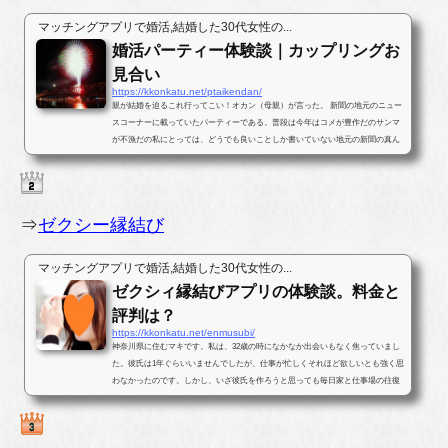
マッチングアプリで婚活,結婚した30代女性の...
婚活パーティー体験談｜カップリングお
見合い
https://kkonkatu.net/ptaikendan/
親が結婚を迫るこれ行ってこい！オカン（母親）が言った。 新聞の地元のニュー
スコーナーに載っていたパーティーである。普段は今年はコメが豊作だのサンマ
が不漁だの私にとっては、どうでも良いことしか書いていない地元の新聞の真ん
中ほどのページに婚活パー...
⇒
ゼクシー縁結び
マッチングアプリで婚活,結婚した30代女性の...
ゼクシィ縁結びアプリの体験談。料金と
評判は？
https://kkonkatu.net/enmusubi/
神奈川県に住むマキです。私は、32歳の時になかなか出会いもなく焦っていまし
た。彼氏は1年ぐらいいませんでしたが、仕事が忙しくそれほど欲しいとも強く思
わなかったのです。しかし、いざ彼氏を作ろうと思っても毎日家と仕事場の往復
ばかりで出会いがなかったのです...