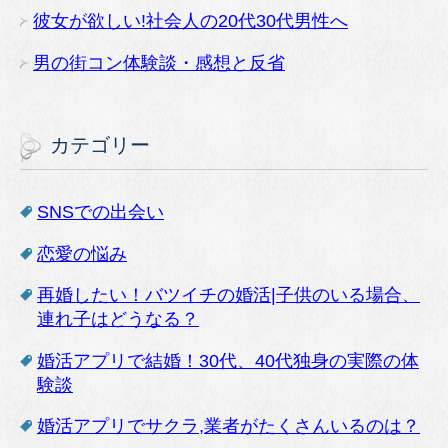
彼女が欲しい!社会人の20代30代男性へ
男の街コン体験談・感想と反省
カテゴリー
SNSでの出会い
恋愛の悩み
再婚したい！バツイチの婚活|子供のいる場合、
連れ子はどうなる？
婚活アプリで結婚！30代、40代独身の実際の体
験談
婚活アプリでサクラ,業者がたくさんいるのは？