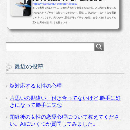
https://kkonkatu.net/motenaijose/
とても素敵で美しいのに、なぜか男性から敬遠される女性、あなたのまわりにも
いませんか？ブサイクな顔なのでモテない。男性に人気がない、というなら理解
しやすいのですが、美人なのに男性が寄って来ない女性、あるいは付き合っても
直ぐに男性が逃げ出す女性という...
最近の投稿
塩対応する女性の心理
片思いの勘違い、付き合ってないけど,勝手に好
きになって勝手に失恋
閉経後の女性の恋愛心理について教えてくださ
い。AIにいくつか質問してみました。