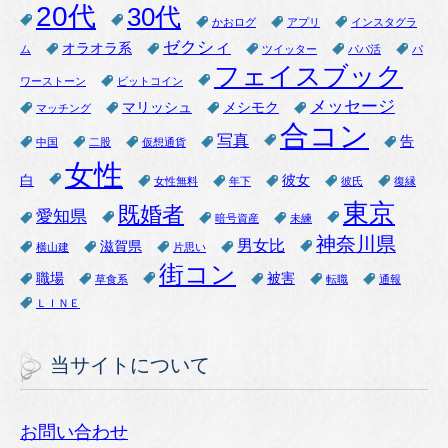
20代
30代
かおログ
アプリ
インスタグラ
ゼクシィ
オラオラ系
ム
ツイッター
パパ活
パ
フェイスブック
ワーストーン
ビットコイン
メッセージ
マリッシュ
メシモク
マッチング
合コン
写真
告
中国
二股
仮想通貨
女性
白
彼女
女性無料
年下
彼氏
復縁
東京
既婚者
愛知県
暗号資産
未練
神奈川県
男女比
滋賀県
横山建
片思い
街コン
職場
被害
草食系
転職
通報
ＬＩＮＥ
当サイトについて
お問い合わせ