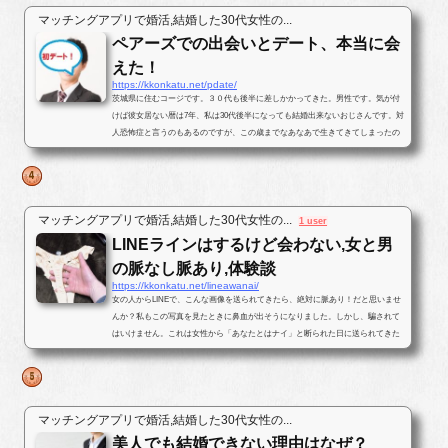
マッチングアプリで婚活,結婚した30代女性の...
ペアーズでの出会いとデート、本当に会
えた！
https://kkonkatu.net/pdate/
茨城県に住むコージです。３０代も後半に差しかかってきた。男性です。気が付
けば彼女居ない暦は7年、私は30代後半になっても結婚出来ないおじさんです。対
人恐怖症と言うのもあるのですが、この歳までなあなあで生きてきてしまったの
で、そろそろ･･･と思いパートナ...
マッチングアプリで婚活,結婚した30代女性の...
1 user
LINEラインはするけど会わない,女と男
の脈なし脈あり,体験談
https://kkonkatu.net/lineawanai/
女の人からLINEで、こんな画像を送られてきたら、絶対に脈あり！だと思いませ
んか？私もこの写真を見たときに鼻血が出そうになりました。しかし、騙されて
はいけません。これは女性から「あなたとはナイ」と断られた日に送られてきた
写真です。最後まで結末を読んで...
マッチングアプリで婚活,結婚した30代女性の...
美人でも結婚できない理由はなぜ？