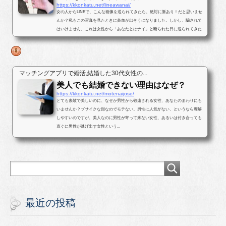
https://kkonkatu.net/lineawanai/
女の人からLINEで、こんな画像を送られてきたら、絶対に脈あり！だと思いませ
んか？私もこの写真を見たときに鼻血が出そうになりました。しかし、騙されて
はいけません。これは女性から「あなたとはナイ」と断られた日に送られてきた
写真です。最後まで結末を読んで...
マッチングアプリで婚活,結婚した30代女性の...
美人でも結婚できない理由はなぜ？
https://kkonkatu.net/motenaijose/
とても素敵で美しいのに、なぜか男性から敬遠される女性、あなたのまわりにも
いませんか？ブサイクな顔なのでモテない。男性に人気がない、というなら理解
しやすいのですが、美人なのに男性が寄って来ない女性、あるいは付き合っても
直ぐに男性が逃げ出す女性という...
最近の投稿