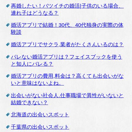
再婚したい！バツイチの婚活|子供のいる場合、
連れ子はどうなる？
婚活アプリで結婚！30代、40代独身の実際の体
験談
婚活アプリでサクラ,業者がたくさんいるのは？
バレない婚活アプリは？フェイスブックを使う
と知人にバレる？
婚活アプリの費用,料金は？高くても出会いがな
いと意味はないよね。
出会いがない社会人.仕事職場で異性がいないと
結婚できない？
北海道の出会いスポット
千葉県の出会いスポット