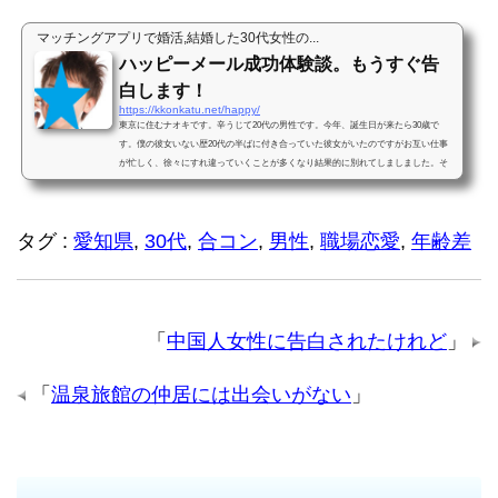
マッチングアプリで婚活,結婚した30代女性の...
ハッピーメール成功体験談。もうすぐ告
白します！
https://kkonkatu.net/happy/
東京に住むナオキです。辛うじて20代の男性です。今年、誕生日が来たら30歳で
す。僕の彼女いない歴20代の半ばに付き合っていた彼女がいたのですがお互い仕事
が忙しく、徐々にすれ違っていくことが多くなり結果的に別れてしましました。そ
のからパートナーがいません...
タグ :
愛知県
,
30代
,
合コン
,
男性
,
職場恋愛
,
年齢差
「
中国人女性に告白されたけれど
」
「
温泉旅館の仲居には出会いがない
」