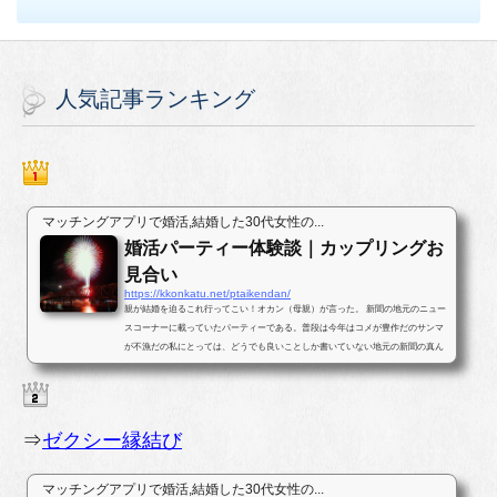
人気記事ランキング
マッチングアプリで婚活,結婚した30代女性の...
婚活パーティー体験談｜カップリングお
見合い
https://kkonkatu.net/ptaikendan/
親が結婚を迫るこれ行ってこい！オカン（母親）が言った。 新聞の地元のニュー
スコーナーに載っていたパーティーである。普段は今年はコメが豊作だのサンマ
が不漁だの私にとっては、どうでも良いことしか書いていない地元の新聞の真ん
中ほどのページに婚活パー...
⇒
ゼクシー縁結び
マッチングアプリで婚活,結婚した30代女性の...