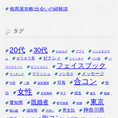
相席屋攻略!出会いの経験談
タグ
20代
30代
かおログ
アプリ
インスタグラ
ゼクシィ
オラオラ系
ム
ツイッター
パパ活
パ
フェイスブック
ワーストーン
ビットコイン
メッセージ
マリッシュ
メシモク
マッチング
合コン
写真
告
中国
二股
仮想通貨
女性
白
彼女
女性無料
年下
彼氏
復縁
東京
既婚者
愛知県
暗号資産
未練
神奈川県
男女比
滋賀県
横山建
片思い
街コン