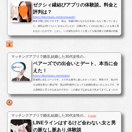
ゼクシィ縁結びアプリの体験談。料金と
評判は？
https://kkonkatu.net/enmusubi/
神奈川県に住むマキです。私は、32歳の時になかなか出会いもなく焦っていまし
た。彼氏は1年ぐらいいませんでしたが、仕事が忙しくそれほど欲しいとも強く思
わなかったのです。しかし、いざ彼氏を作ろうと思っても毎日家と仕事場の往復
ばかりで出会いがなかったのです...
マッチングアプリで婚活,結婚した30代女性の...
ペアーズでの出会いとデート、本当に会
えた！
https://kkonkatu.net/pdate/
茨城県に住むコージです。３０代も後半に差しかかってきた。男性です。気が付
けば彼女居ない暦は7年、私は30代後半になっても結婚出来ないおじさんです。対
人恐怖症と言うのもあるのですが、この歳までなあなあで生きてきてしまったの
で、そろそろ･･･と思いパートナ...
マッチングアプリで婚活,結婚した30代女性の...
1 user
LINEラインはするけど会わない,女と男
の脈なし脈あり,体験談