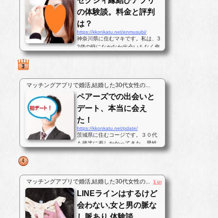
ゼクシィ縁結びアプリ
の体験談。料金と評判
は？
https://kkonkatu.net/enmusubi/
神奈川県に住むマキです。私は、3
2歳の時になかなか出会いもなく焦
っていました。彼氏は1年ぐらいい
ませんでしたが、仕事が忙しくそ
れほど欲しいとも強く思わなかっ
たのです。しかし、いざ彼氏を作
マッチングアプリで婚活,結婚した30代女性の...
ろうと思っても毎日家と仕事場の
ペアーズでの出会いと
往復ばかりで出会いがなかったの
です...
デート、本当に会え
た！
https://kkonkatu.net/pdate/
茨城県に住むコージです。３０代
も後半に差しかかってきた。男性
です。気が付けば彼女居ない暦は7
年、私は30代後半になっても結婚
出来ないおじさんです。対人恐怖
症と言うのもあるのですが、この
マッチングアプリで婚活,結婚した30代女性の...
1 user
歳までなあなあで生きてきてしま
LINEラインはするけど
ったので、そろそろ･･･と思いパー
トナ...
会わない,女と男の脈な
し脈あり,体験談