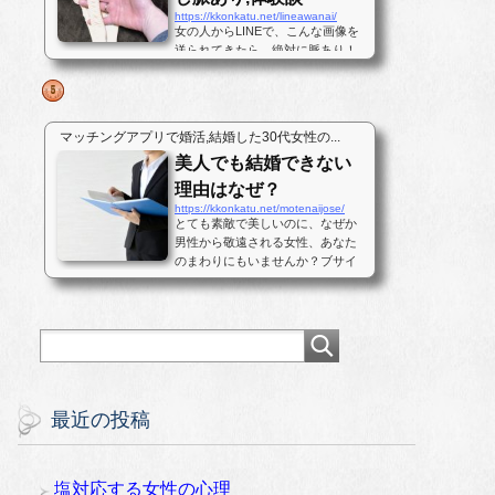
https://kkonkatu.net/lineawanai/
女の人からLINEで、こんな画像を
送られてきたら、絶対に脈あり！
だと思いませんか？私もこの写真
を見たときに鼻血が出そうになり
ました。しかし、騙されてはいけ
ません。これは女性から「あなた
マッチングアプリで婚活,結婚した30代女性の...
とはナイ」と断られた日に送られ
美人でも結婚できない
てきた写真です。最後まで結末を
読んで...
理由はなぜ？
https://kkonkatu.net/motenaijose/
とても素敵で美しいのに、なぜか
男性から敬遠される女性、あなた
のまわりにもいませんか？ブサイ
クな顔なのでモテない。男性に人
気がない、というなら理解しやす
いのですが、美人なのに男性が寄
って来ない女性、あるいは付き合
っても直ぐに男性が逃げ出す女性
という...
最近の投稿
塩対応する女性の心理