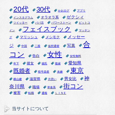
20代
30代
かおログ
アプリ
ゼクシィ
オラオラ系
インスタグラム
ツイッター
パパ活
パワーストーン
ビットコ
フェイスブック
イン
マッチン
メッセー
マリッシュ
メシモク
グ
合
ジ
写真
中国
二股
仮想通貨
女性
コン
告白
女性無料
愛知県
彼女
年下
彼氏
復縁
東京
既婚者
暗号資産
未練
神
男女比
滋賀県
横山建
片思い
街コン
奈川県
職場
草食系
被害
転職
通報
ＬＩＮＥ
当サイトについて