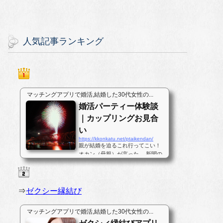
人気記事ランキング
マッチングアプリで婚活,結婚した30代女性の...
婚活パーティー体験談
｜カップリングお見合
い
https://kkonkatu.net/ptaikendan/
親が結婚を迫るこれ行ってこい！
オカン（母親）が言った。 新聞の
地元のニュースコーナーに載って
いたパーティーである。普段は今
年はコメが豊作だのサンマが不漁
だの私にとっては、どうでも良い
⇒
ゼクシー縁結び
ことしか書いていない地元の新聞
の真ん中ほどのページに婚活パー...
マッチングアプリで婚活,結婚した30代女性の...