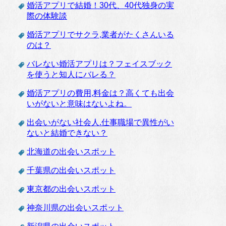
婚活アプリで結婚！30代、40代独身の実
際の体験談
婚活アプリでサクラ,業者がたくさんいる
のは？
バレない婚活アプリは？フェイスブック
を使うと知人にバレる？
婚活アプリの費用,料金は？高くても出会
いがないと意味はないよね。
出会いがない社会人.仕事職場で異性がい
ないと結婚できない？
北海道の出会いスポット
千葉県の出会いスポット
東京都の出会いスポット
神奈川県の出会いスポット