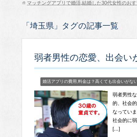
マッチングアプリで婚活,結婚した30代女性のお
「埼玉県」タグの記事一覧
弱者男性の恋愛、出会い
婚活アプリの費用,料金は？高くても出会いがな
弱者男性な
的、社会的
なっていま
社会的に弱
[…]