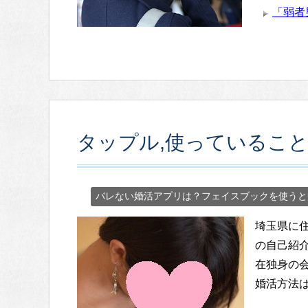
「弱者
タップル,使っているこ
バレない婚活アプリは？フェイスブックを使うと
埼玉県に住
の自己紹
在独身の
婚活方法は