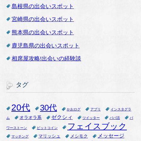
島根県の出会いスポット
宮崎県の出会いスポット
熊本県の出会いスポット
鹿児島県の出会いスポット
相席屋攻略!出会いの経験談
タグ
20代
30代
かおログ
アプリ
インスタグラ
ゼクシィ
オラオラ系
ム
ツイッター
パパ活
パ
フェイスブック
ワーストーン
ビットコイン
メッセージ
マリッシュ
メシモク
マッチング