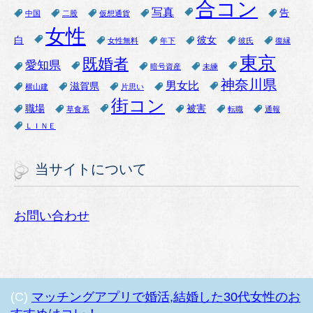
合コン
写真
告
中国
二股
仮想通貨
女性
白
彼女
女性無料
年下
彼氏
復縁
東京
既婚者
愛知県
暗号資産
未練
神奈川県
男女比
滋賀県
横山建
片思い
街コン
職場
被害
草食系
転職
通報
ＬＩＮＥ
当サイトについて
お問い合わせ
(C)
マッチングアプリで婚活,結婚した30代女性のお