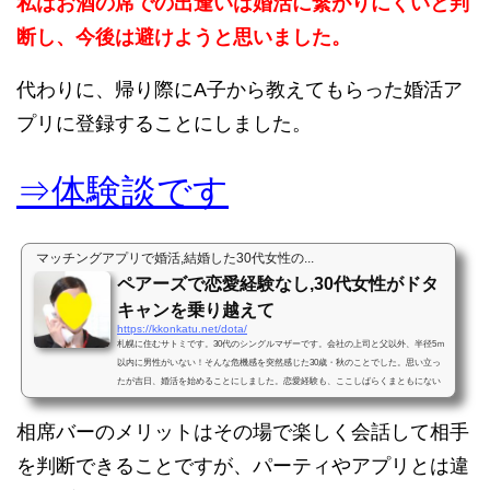
私はお酒の席での出逢いは婚活に繋がりにくいと判
断し、今後は避けようと思いました。
代わりに、帰り際にA子から教えてもらった婚活ア
プリに登録することにしました。
⇒体験談です
マッチングアプリで婚活,結婚した30代女性の...
ペアーズで恋愛経験なし,30代女性がドタ
キャンを乗り越えて
https://kkonkatu.net/dota/
札幌に住むサトミです。30代のシングルマザーです。会社の上司と父以外、半径5ｍ
以内に男性がいない！そんな危機感を突然感じた30歳・秋のことでした。思い立っ
たが吉日、婚活を始めることにしました。恋愛経験も、ここしばらくまともにない
状態の婚活ド素人だった私...
相席バーのメリットはその場で楽しく会話して相手
を判断できることですが、パーティやアプリとは違