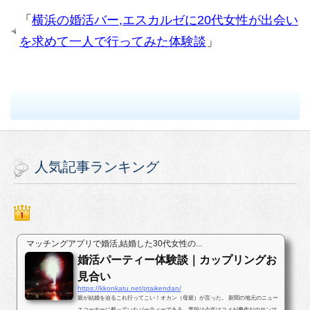
「
横浜の婚活バー,エスカルゼに20代女性が出会い
を求めて一人で行ってみた体験談
」
人気記事ランキング
マッチングアプリで婚活,結婚した30代女性の...
婚活パーティー体験談｜カップリングお
見合い
https://kkonkatu.net/ptaikendan/
親が結婚を迫るこれ行ってこい！オカン（母親）が言った。 新聞の地元のニュー
スコーナーに載っていたパーティーである。普段は今年はコメが豊作だのサンマ