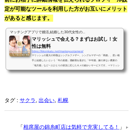
定が可能なツールを利用した方がお互いにメリット
があると感じます。
マッチングアプリで婚活,結婚した30代女性の...
マリッシュで会える？まずはお試し！女
性は無料
https://kkonkatu.net/marissyuotamesi/
マリッシュの最大の特徴はシングルファザー、シングルマザーの「再婚」、若い相
手と結婚したいという「年の差婚」適齢期を過ぎた「中年婚」嫁の来ない農家の
「地方婚」など一人ひとりの状況に応じたキメの細かいサービスです。⇒マリッシ
ュ＠身分証明書による年齢確認...
タグ :
サクラ
,
出会い
,
札幌
「
相席屋の錦糸町店は気軽で充実してる！
」