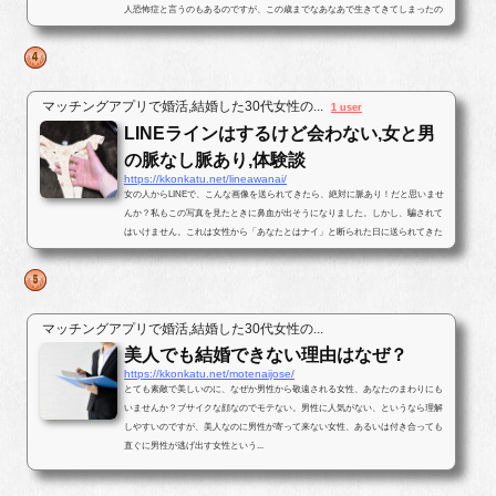
人恐怖症と言うのもあるのですが、この歳までなあなあで生きてきてしまったの
で、そろそろ･･･と思いパートナ...
マッチングアプリで婚活,結婚した30代女性の...
1 user
LINEラインはするけど会わない,女と男
の脈なし脈あり,体験談
https://kkonkatu.net/lineawanai/
女の人からLINEで、こんな画像を送られてきたら、絶対に脈あり！だと思いませ
んか？私もこの写真を見たときに鼻血が出そうになりました。しかし、騙されて
はいけません。これは女性から「あなたとはナイ」と断られた日に送られてきた
写真です。最後まで結末を読んで...
マッチングアプリで婚活,結婚した30代女性の...
美人でも結婚できない理由はなぜ？
https://kkonkatu.net/motenaijose/
とても素敵で美しいのに、なぜか男性から敬遠される女性、あなたのまわりにも
いませんか？ブサイクな顔なのでモテない。男性に人気がない、というなら理解
しやすいのですが、美人なのに男性が寄って来ない女性、あるいは付き合っても
直ぐに男性が逃げ出す女性という...