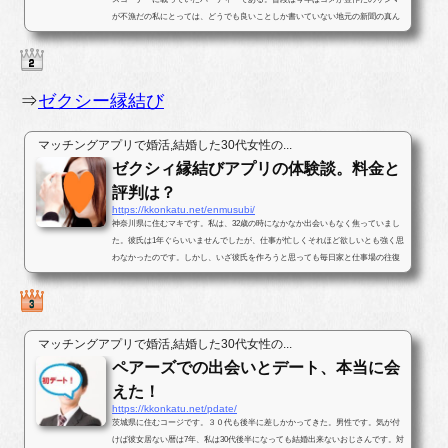
が不漁だの私にとっては、どうでも良いことしか書いていない地元の新聞の真ん
中ほどのページに婚活パー...
⇒
ゼクシー縁結び
マッチングアプリで婚活,結婚した30代女性の...
ゼクシィ縁結びアプリの体験談。料金と
評判は？
https://kkonkatu.net/enmusubi/
神奈川県に住むマキです。私は、32歳の時になかなか出会いもなく焦っていまし
た。彼氏は1年ぐらいいませんでしたが、仕事が忙しくそれほど欲しいとも強く思
わなかったのです。しかし、いざ彼氏を作ろうと思っても毎日家と仕事場の往復
ばかりで出会いがなかったのです...
マッチングアプリで婚活,結婚した30代女性の...
ペアーズでの出会いとデート、本当に会
えた！
https://kkonkatu.net/pdate/
茨城県に住むコージです。３０代も後半に差しかかってきた。男性です。気が付
けば彼女居ない暦は7年、私は30代後半になっても結婚出来ないおじさんです。対