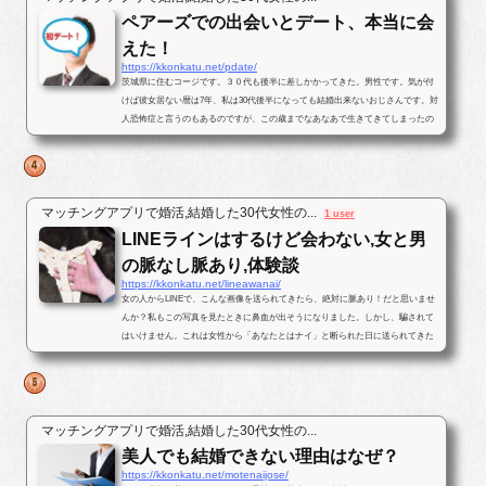
ペアーズでの出会いとデート、本当に会
えた！
https://kkonkatu.net/pdate/
茨城県に住むコージです。３０代も後半に差しかかってきた。男性です。気が付
けば彼女居ない暦は7年、私は30代後半になっても結婚出来ないおじさんです。対
人恐怖症と言うのもあるのですが、この歳までなあなあで生きてきてしまったの
で、そろそろ･･･と思いパートナ...
マッチングアプリで婚活,結婚した30代女性の...
1 user
LINEラインはするけど会わない,女と男
の脈なし脈あり,体験談
https://kkonkatu.net/lineawanai/
女の人からLINEで、こんな画像を送られてきたら、絶対に脈あり！だと思いませ
んか？私もこの写真を見たときに鼻血が出そうになりました。しかし、騙されて
はいけません。これは女性から「あなたとはナイ」と断られた日に送られてきた
写真です。最後まで結末を読んで...
マッチングアプリで婚活,結婚した30代女性の...
美人でも結婚できない理由はなぜ？
https://kkonkatu.net/motenaijose/