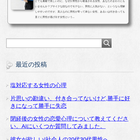
とても素敵で美しいのに、なぜか男性から敬遠される女性、あなたのまわりにも
いませんか？ブサイクな顔なのでモテない。男性に人気がない、というなら理解
しやすいのですが、美人なのに男性が寄って来ない女性、あるいは付き合っても
直ぐに男性が逃げ出す女性という...
最近の投稿
塩対応する女性の心理
片思いの勘違い、付き合ってないけど,勝手に好
きになって勝手に失恋
閉経後の女性の恋愛心理について教えてくださ
い。AIにいくつか質問してみました。
彼女が欲しい!社会人の20代30代男性へ