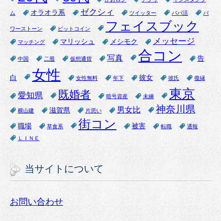
ゼクシィ
オラオラ系
ム
ツイッター
パパ活
パ
フェイスブック
ワーストーン
ビットコイン
メッセージ
マリッシュ
メシモク
マッチング
合コン
写真
告
中国
二股
仮想通貨
女性
白
彼女
女性無料
年下
彼氏
復縁
東京
既婚者
愛知県
暗号資産
未練
神奈川県
男女比
滋賀県
横山建
片思い
街コン
職場
被害
草食系
転職
通報
ＬＩＮＥ
当サイトについて
お問い合わせ