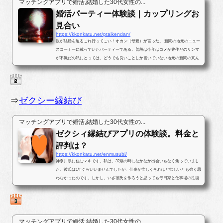
マッチングアプリで婚活,結婚した30代女性の...
婚活パーティー体験談｜カップリングお
見合い
https://kkonkatu.net/ptaikendan/
親が結婚を迫るこれ行ってこい！オカン（母親）が言った。 新聞の地元のニュー
スコーナーに載っていたパーティーである。普段は今年はコメが豊作だのサンマ
が不漁だの私にとっては、どうでも良いことしか書いていない地元の新聞の真ん
中ほどのページに婚活パー...
⇒
ゼクシー縁結び
マッチングアプリで婚活,結婚した30代女性の...
ゼクシィ縁結びアプリの体験談。料金と
評判は？
https://kkonkatu.net/enmusubi/
神奈川県に住むマキです。私は、32歳の時になかなか出会いもなく焦っていまし
た。彼氏は1年ぐらいいませんでしたが、仕事が忙しくそれほど欲しいとも強く思
わなかったのです。しかし、いざ彼氏を作ろうと思っても毎日家と仕事場の往復
ばかりで出会いがなかったのです...
マッチングアプリで婚活,結婚した30代女性の...