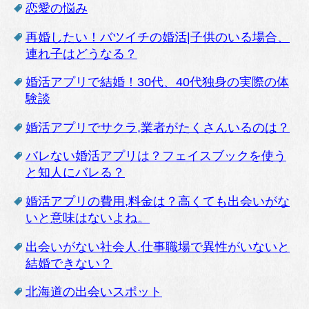
恋愛の悩み
再婚したい！バツイチの婚活|子供のいる場合、
連れ子はどうなる？
婚活アプリで結婚！30代、40代独身の実際の体
験談
婚活アプリでサクラ,業者がたくさんいるのは？
バレない婚活アプリは？フェイスブックを使う
と知人にバレる？
婚活アプリの費用,料金は？高くても出会いがな
いと意味はないよね。
出会いがない社会人.仕事職場で異性がいないと
結婚できない？
北海道の出会いスポット