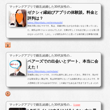
マッチングアプリで婚活,結婚した30代女性の...
ゼクシィ縁結びアプリの体験談。料金と
評判は？
https://kkonkatu.net/enmusubi/
神奈川県に住むマキです。私は、32歳の時になかなか出会いもなく焦っていまし
た。彼氏は1年ぐらいいませんでしたが、仕事が忙しくそれほど欲しいとも強く思
わなかったのです。しかし、いざ彼氏を作ろうと思っても毎日家と仕事場の往復
ばかりで出会いがなかったのです...
マッチングアプリで婚活,結婚した30代女性の...
ペアーズでの出会いとデート、本当に会
えた！
https://kkonkatu.net/pdate/
茨城県に住むコージです。３０代も後半に差しかかってきた。男性です。気が付
けば彼女居ない暦は7年、私は30代後半になっても結婚出来ないおじさんです。対
人恐怖症と言うのもあるのですが、この歳までなあなあで生きてきてしまったの
で、そろそろ･･･と思いパートナ...
マッチングアプリで婚活,結婚した30代女性の...
1 user