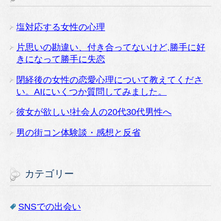
塩対応する女性の心理
片思いの勘違い、付き合ってないけど,勝手に好
きになって勝手に失恋
閉経後の女性の恋愛心理について教えてくださ
い。AIにいくつか質問してみました。
彼女が欲しい!社会人の20代30代男性へ
男の街コン体験談・感想と反省
カテゴリー
SNSでの出会い