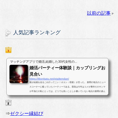
以前の記事
人気記事ランキング
マッチングアプリで婚活,結婚した30代女性の...
婚活パーティー体験談｜カップリングお
見合い
https://kkonkatu.net/ptaikendan/
親が結婚を迫るこれ行ってこい！オカン（母親）が言った。 新聞の地元のニュー
スコーナーに載っていたパーティーである。普段は今年はコメが豊作だのサンマ
が不漁だの私にとっては、どうでも良いことしか書いていない地元の新聞の真ん
中ほどのページに婚活パー...
⇒
ゼクシー縁結び