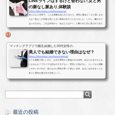
LINEラインはするけど会わない,女と男
の脈なし脈あり,体験談
https://kkonkatu.net/lineawanai/
女の人からLINEで、こんな画像を送られてきたら、絶対に脈あり！だと思いませ
んか？私もこの写真を見たときに鼻血が出そうになりました。しかし、騙されて
はいけません。これは女性から「あなたとはナイ」と断られた日に送られてきた
写真です。最後まで結末を読んで...
マッチングアプリで婚活,結婚した30代女性の...
美人でも結婚できない理由はなぜ？
https://kkonkatu.net/motenaijose/
とても素敵で美しいのに、なぜか男性から敬遠される女性、あなたのまわりにも
いませんか？ブサイクな顔なのでモテない。男性に人気がない、というなら理解
しやすいのですが、美人なのに男性が寄って来ない女性、あるいは付き合っても
直ぐに男性が逃げ出す女性という...
最近の投稿