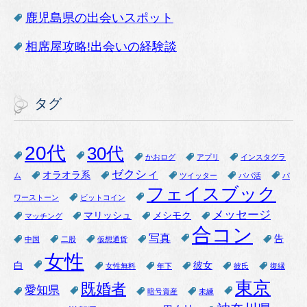
鹿児島県の出会いスポット
相席屋攻略!出会いの経験談
タグ
20代
30代
かおログ
アプリ
インスタグラ
ゼクシィ
オラオラ系
ム
ツイッター
パパ活
パ
フェイスブック
ワーストーン
ビットコイン
メッセージ
マリッシュ
メシモク
マッチング
合コン
写真
告
中国
二股
仮想通貨
女性
白
彼女
女性無料
年下
彼氏
復縁
東京
既婚者
愛知県
暗号資産
未練